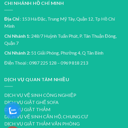
CHI NHÁNH HỒ CHÍ MINH
Địa Chỉ
: 153 Hà Đặc, Trung Mỹ Tây, Quận 12, Tp Hồ Chí
Minh
Chi Nhánh 1:
248/7 Huỳnh Tuấn Phát, P. Tân Thuận Đông,
Quận 7
Chi Nhánh 2:
51 Giải Phóng, Phường 4, Q Tân Bình
Điện Thoại : 0987 225 128 – 0969 818 213
DỊCH VỤ QUAN TÂM NHIỀU
DỊCH VỤ VỆ SINH CÔNG NGHIỆP
DỊCH VỤ GIẶT GHẾ SOFA
DỊCH VỤ GIẶT THẢM
DỊCH VỤ VỆ SINH CĂN HỘ, CHUNG CƯ
DỊCH VỤ GIẶT THẢM VĂN PHÒNG