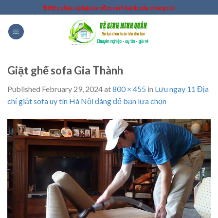
Skip
Được phục vụ bạn là niềm vinh hạnh của chúng tôi
to
content
Giặt ghế sofa Gia Thành
Published
February 29, 2024
at
800 × 455
in
Lưu ngay 11 Địa
chỉ giặt sofa uy tín Hà Nội đáng để bạn lựa chọn