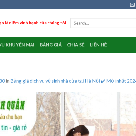
n là niềm vinh hạnh của chúng tôi
VỤ KHUYẾN MẠI
BẢNG GIÁ
CHIA SẺ
LIÊN HỆ
080
in
Bảng giá dịch vụ vệ sinh nhà cửa tại Hà Nội ✔️ Mới nhất 202