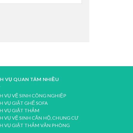
CH VỤ QUAN TÂM NHIỀU
H VỤ VỆ SINH CÔNG NGHIỆP
H VỤ GIẶT GHẾ SOFA
H VỤ GIẶT THẢM
H VỤ VỆ SINH CĂN HỘ, CHUNG CƯ
CH VỤ GIẶT THẢM VĂN PHÒNG