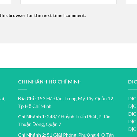
 this browser for the next time I comment.
CHI NHÁNH HỒ CHÍ MINH
DỊ
ai,
Địa Chỉ
: 153 Hà Đặc, Trung Mỹ Tây, Quận 12,
DỊC
Tp Hồ Chí Minh
DỊC
DỊC
Chi Nhánh 1:
248/7 Huỳnh Tuấn Phát, P. Tân
DỊC
Thuận Đông, Quận 7
DỊ
Chi Nhánh 2:
51 Giải Phóng, Phường 4, Q Tân