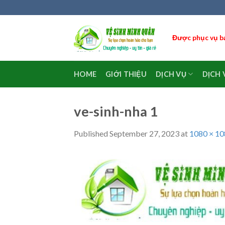
Skip
to
content
Được phục vụ bạ
HOME
GIỚI THIỆU
DỊCH VỤ
DỊCH 
ve-sinh-nha 1
Published
September 27, 2023
at
1080 × 1