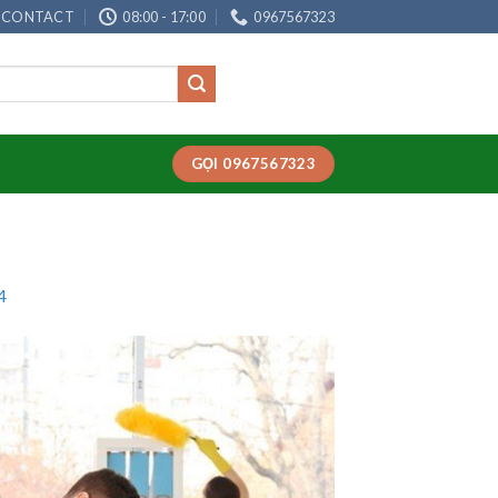
CONTACT
08:00 - 17:00
0967567323
GỌI 0967567323
4