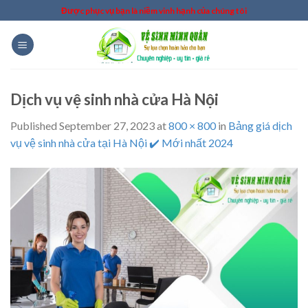
Skip
Được phục vụ bạn là niềm vinh hạnh của chúng tôi
to
content
Dịch vụ vệ sinh nhà cửa Hà Nội
Published
September 27, 2023
at
800 × 800
in
Bảng giá dịch
vụ vệ sinh nhà cửa tại Hà Nội ✔️ Mới nhất 2024