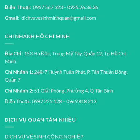
Điện Thoại:
0967 567 323 – 0925.26.36.36
Gmail:
dichvuvesinhminhquan@gmail.com
CHI NHÁNH HỒ CHÍ MINH
Địa Chỉ
: 153 Hà Đặc, Trung Mỹ Tây, Quận 12, Tp Hồ Chí
Minh
Chi Nhánh 1:
248/7 Huỳnh Tuấn Phát, P. Tân Thuận Đông,
Quận 7
Chi Nhánh 2:
51 Giải Phóng, Phường 4, Q Tân Bình
Điện Thoại : 0987 225 128 – 0969 818 213
DỊCH VỤ QUAN TÂM NHIỀU
DỊCH VỤ VỆ SINH CÔNG NGHIỆP