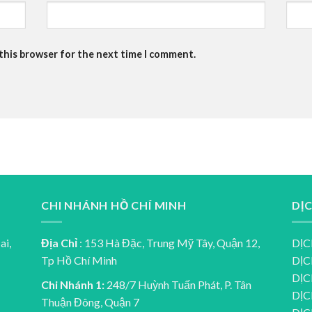
 this browser for the next time I comment.
CHI NHÁNH HỒ CHÍ MINH
DỊ
ai,
Địa Chỉ
: 153 Hà Đặc, Trung Mỹ Tây, Quận 12,
DỊC
Tp Hồ Chí Minh
DỊC
DỊC
Chi Nhánh 1:
248/7 Huỳnh Tuấn Phát, P. Tân
DỊC
Thuận Đông, Quận 7