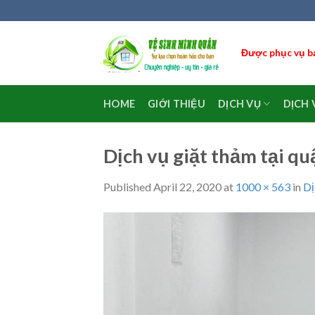
Skip
to
content
Được phục vụ bạ
HOME
GIỚI THIỆU
DỊCH VỤ
DỊCH 
Dịch vụ giặt thảm tại q
Published
April 22, 2020
at
1000 × 563
in
Dị