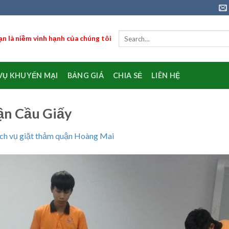
n là niềm vinh hạnh của chúng tôi
VỤ KHUYẾN MẠI
BẢNG GIÁ
CHIA SẺ
LIÊN HỆ
uận Cầu Giấy
ch vụ giặt thảm quận Hoàng Mai