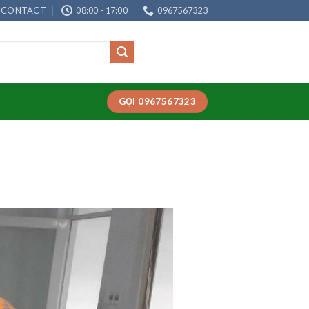
CONTACT
08:00 - 17:00
0967567323
GỌI 0967567323