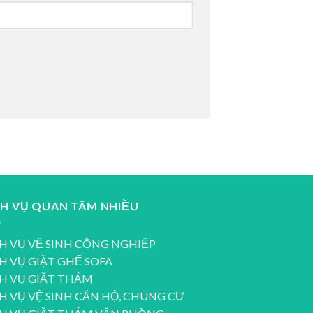
CH VỤ QUAN TÂM NHIỀU
H VỤ VỆ SINH CÔNG NGHIỆP
H VỤ GIẶT GHẾ SOFA
H VỤ GIẶT THẢM
H VỤ VỆ SINH CĂN HỘ, CHUNG CƯ