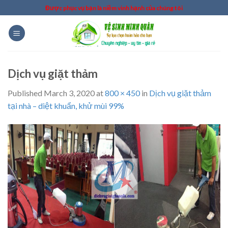
Skip
Được phục vụ bạn là niềm vinh hạnh của chúng tôi
to
content
Dịch vụ giặt thảm
Published
March 3, 2020
at
800 × 450
in
Dịch vụ giặt thảm
tại nhà – diệt khuẩn, khử mùi 99%