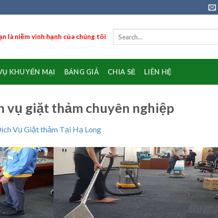
n là niềm vinh hạnh của chúng tôi
VỤ KHUYẾN MẠI
BẢNG GIÁ
CHIA SẺ
LIÊN HỆ
h vụ giặt thảm chuyên nghiệp
ịch Vụ Giặt thảm Tại Hạ Long