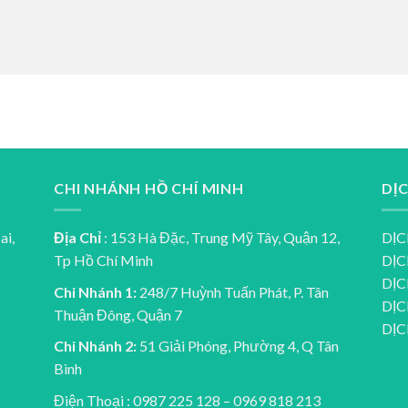
CHI NHÁNH HỒ CHÍ MINH
DỊ
ai,
Địa Chỉ
: 153 Hà Đặc, Trung Mỹ Tây, Quận 12,
DỊC
Tp Hồ Chí Minh
DỊC
DỊC
Chi Nhánh 1:
248/7 Huỳnh Tuấn Phát, P. Tân
DỊC
Thuận Đông, Quận 7
DỊ
Chi Nhánh 2:
51 Giải Phóng, Phường 4, Q Tân
Bình
Điện Thoại : 0987 225 128 – 0969 818 213