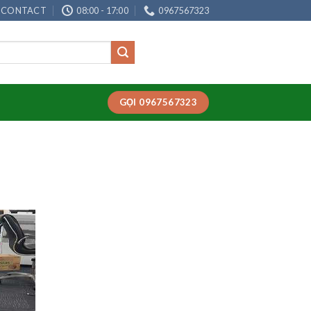
CONTACT
08:00 - 17:00
0967567323
GỌI 0967567323