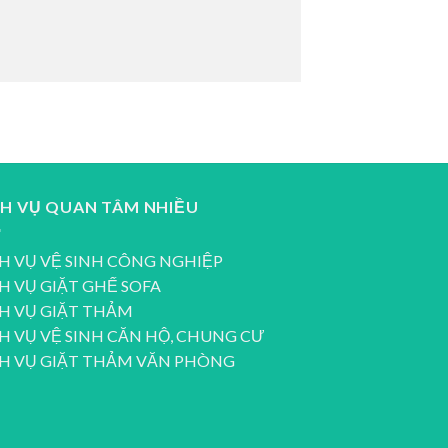
CH VỤ QUAN TÂM NHIỀU
H VỤ VỆ SINH CÔNG NGHIỆP
H VỤ GIẶT GHẾ SOFA
H VỤ GIẶT THẢM
H VỤ VỆ SINH CĂN HỘ, CHUNG CƯ
CH VỤ GIẶT THẢM VĂN PHÒNG