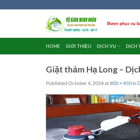
Skip
to
content
Được phục vụ bạ
HOME
GIỚI THIỆU
DỊCH VỤ
DỊCH 
Giặt thảm Hạ Long – Dịc
Published
October 4, 2024
at
800 × 450
in
D