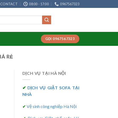
CONTACT
08:00 - 17:00
0967567323
GỌI 0967567323
IÁ RẺ
DỊCH VỤ TẠI HÀ NỘI
✔
DỊCH VỤ GIẶT SOFA TẠI
NHÀ
✔
Vệ sinh công nghiệp Hà Nội