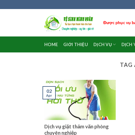
Skip
to
content
Được phục vụ bạ
HOME
GIỚI THIỆU
DỊCH VỤ
DỊCH 
TAG 
02
Apr
Dịch vụ giặt thảm văn phòng
chuyên nghiệp