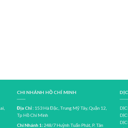
CHI NHÁNH HỒ CHÍ MINH
DỊ
ai,
Địa Chỉ
: 153 Hà Đặc, Trung Mỹ Tây, Quận 12,
DỊC
Tp Hồ Chí Minh
DỊC
DỊC
Chi Nhánh 1:
248/7 Huỳnh Tuấn Phát, P. Tân