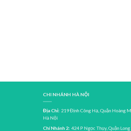
CHI NHÁNH HÀ NỘI
Địa Chỉ:
219 Định Công Hạ, Quận Hoàng M
Hà Nội
Chí Nhánh 2:
424 P Ngọc Thụy, Quận Long