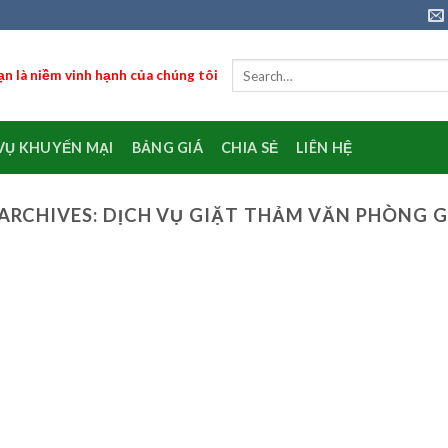
n là niềm vinh hạnh của chúng tôi
VỤ KHUYẾN MẠI
BẢNG GIÁ
CHIA SẺ
LIÊN HỆ
ARCHIVES:
DỊCH VỤ GIẶT THẢM VĂN PHÒNG G