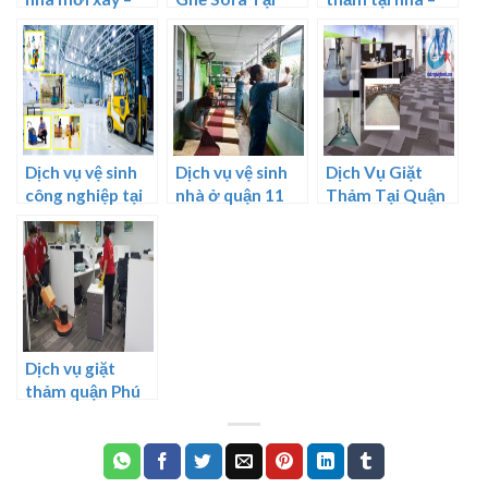
báo giá chi tiết
TPHCM Giá Rẻ,
diệt khuẩn, khử
năm 2024
Uy Tín
mùi 99%
Dịch vụ vệ sinh
Dịch vụ vệ sinh
Dịch Vụ Giặt
công nghiệp tại
nhà ở quận 11
Thảm Tại Quận
TPHCM
8 TPHCM
Dịch vụ giặt
thảm quận Phú
Nhuận