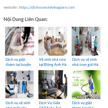
website :
https://dichvuvesinhnhagiare.com
Nội Dung Liên Quan:
Dịch vụ giặt
Vệ sinh nhà cửa
Dịch vụ vệ sinh
thảm tại huyện
tại Đông Anh Hà
nhà trọn gói Hà
Củ Chi – Cam
Nội
Nội
kết sạch 100%
Dịch vụ vệ sinh
Dịch Vụ Giặt
Dịch vụ giặt
nhà mới xây –
Ghế Sofa Tại
thảm tại nhà –