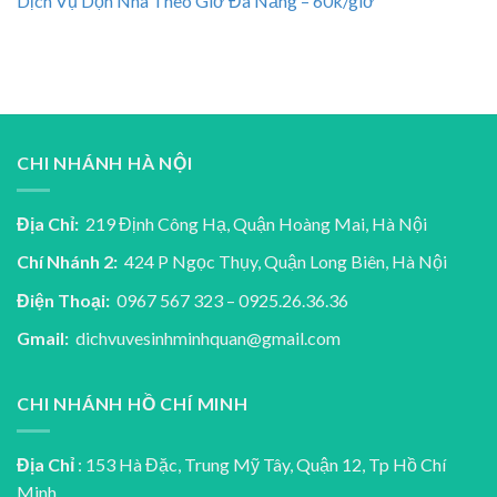
Dịch Vụ Dọn Nhà Theo Giờ Đà Nẵng – 60k/giờ
CHI NHÁNH HÀ NỘI
Địa Chỉ:
219 Định Công Hạ, Quận Hoàng Mai, Hà Nội
Chí Nhánh 2:
424 P Ngọc Thụy, Quận Long Biên, Hà Nội
Điện Thoại:
0967 567 323 – 0925.26.36.36
Gmail:
dichvuvesinhminhquan@gmail.com
CHI NHÁNH HỒ CHÍ MINH
Địa Chỉ
: 153 Hà Đặc, Trung Mỹ Tây, Quận 12, Tp Hồ Chí
Minh