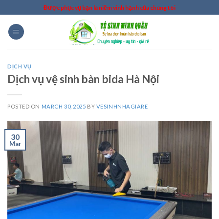
Skip
Được phục vụ bạn là niềm vinh hạnh của chúng tôi
to
content
DỊCH VỤ
Dịch vụ vệ sinh bàn bida Hà Nội
POSTED ON
MARCH 30, 2025
BY
VESINHNHAGIARE
30
Mar