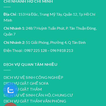
CHI NHÁNH HỒ CHÍ MINH
Địa Chỉ
: 153 Hà Đặc, Trung Mỹ Tây, Quận 12, Tp Hồ Chí
Minh
Chi Nhánh 1:
248/7 Huỳnh Tuấn Phát, P. Tân Thuận Đông,
Quận 7
Chi Nhánh 2:
51 Giải Phóng, Phường 4, Q Tân Bình
Điện Thoại : 0987 225 128 – 0969 818 213
DỊCH VỤ QUAN TÂM NHIỀU
DỊCH VỤ VỆ SINH CÔNG NGHIỆP
DỊCH VỤ GIẶT GHẾ SOFA
DỊCH VỤ GIẶT THẢM
DỊCH VỤ VỆ SINH CĂN HỘ, CHUNG CƯ
DỊCH VỤ GIẶT THẢM VĂN PHÒNG