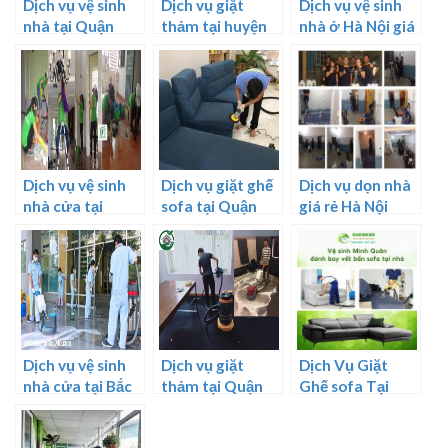
Dịch vụ vệ sinh
Dịch vụ giặt
Dịch vụ vệ sinh
nhà tại Quận
thảm tại huyện
nhà ở Hà Nội giá
Bình Thạnh
hoài đức
rẻ, uy tín, chuyên
nghiệp
Dịch vụ vệ sinh
Dịch vụ giặt ghế
Dịch vụ dọn nhà
nhà cửa tại
sofa tại Quận
giá rẻ Hà Nội
Hoàn Kiếm Hà
Hoàng Mai
Nội
Dịch vụ vệ sinh
Dịch vụ giặt
Dịch Vụ Giặt
nhà cửa tại Bắc
thảm tại Quận
Ghế sofa Tại
Ninh
Thủ Đức
Nhà Hải Phòng