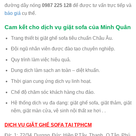
đường dây nóng
0987 225 128
để được tư vấn trực tiếp và
báo giá
cụ thể.
Cam kết cho dịch vụ giặt sofa của Minh Quân
Trang thiết bị giặt ghế sofa tiêu chuẩn Châu Âu.
Đội ngũ nhân viên được đào tạo chuyên nghiệp.
Quy trình làm việc hiệu quả.
Dung dịch làm sạch an toàn – diệt khuẩn.
Thời gian cung ứng dịch vụ linh hoạt.
Chế độ chăm sóc khách hàng chu đáo.
Hệ thống dịch vụ đa dạng: giặt ghế sofa, giặt thảm, giặt
nệm, giặt màn cửa, vệ sinh nội thất xe hơi . .
DỊCH VỤ GIẶT GHẾ SOFA TẠI TPHCM
Đ/c 1: 72/34 Dương Đức Hiền,P.Tây Thạnh, Q.Tân Phú,