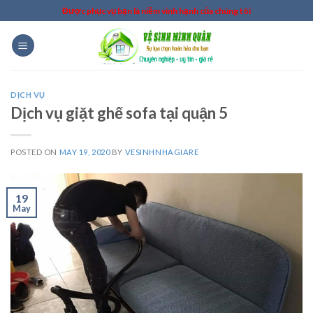
Skip
Được phục vụ bạn là niềm vinh hạnh của chúng tôi
to
content
DỊCH VỤ
Dịch vụ giặt ghế sofa tại quận 5
POSTED ON
MAY 19, 2020
BY
VESINHNHAGIARE
19
May