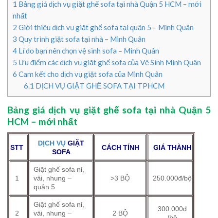
1
Bảng giá dịch vụ giặt ghế sofa tại nhà Quận 5 HCM – mới
nhất
2
Giới thiệu dịch vụ giặt ghế sofa tại quận 5 – Minh Quân
3
Quy trình giặt sofa tại nhà – Minh Quân
4
Lí do bạn nên chọn vệ sinh sofa – Minh Quân
5
Ưu điểm các dịch vụ giặt ghế sofa của Vệ Sinh Minh Quân
6
Cam kết cho dịch vụ giặt sofa của Minh Quân
6.1
DỊCH VỤ GIẶT GHẾ SOFA TẠI TPHCM
Bảng giá dịch vụ giặt ghế sofa tại nhà Quận 5
HCM – mới nhất
DỊCH VỤ
GIẶT
STT
CÁCH TÍNH
GIÁ THÀNH
SOFA
Giặt ghế sofa nỉ,
1
vải, nhung –
>3 BỘ
250.000đ/bộ
quận 5
Giặt ghế sofa nỉ,
300.000đ
2
vải, nhung –
2 BỘ
/bộ