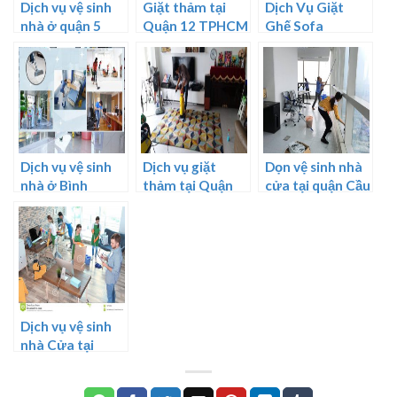
Dịch vụ vệ sinh
Giặt thảm tại
Dịch Vụ Giặt
nhà ở quận 5
Quận 12 TPHCM
Ghế Sofa
Tphcm
Chuyên Nghiệp
Sạch Bóng 100%
Dịch vụ vệ sinh
Dịch vụ giặt
Dọn vệ sinh nhà
nhà ở Bình
thảm tại Quận
cửa tại quận Cầu
Dương
Gò Vấp
Giấy
Dịch vụ vệ sinh
nhà Cửa tại
Long Biên Hà Nội