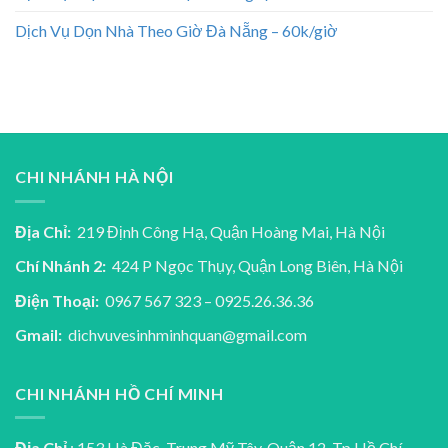
Dịch Vụ Dọn Nhà Theo Giờ Đà Nẵng – 60k/giờ
CHI NHÁNH HÀ NỘI
Địa Chỉ:
219 Định Công Hạ, Quận Hoàng Mai, Hà Nội
Chí Nhánh 2:
424 P Ngọc Thụy, Quận Long Biên, Hà Nội
Điện Thoại:
0967 567 323 – 0925.26.36.36
Gmail:
dichvuvesinhminhquan@gmail.com
CHI NHÁNH HỒ CHÍ MINH
Địa Chỉ
: 153 Hà Đặc, Trung Mỹ Tây, Quận 12, Tp Hồ Chí