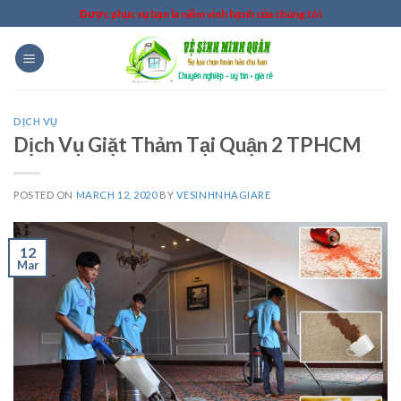
Skip
Được phục vụ bạn là niềm vinh hạnh của chúng tôi
to
content
DỊCH VỤ
Dịch Vụ Giặt Thảm Tại Quận 2 TPHCM
POSTED ON
MARCH 12, 2020
BY
VESINHNHAGIARE
12
Mar