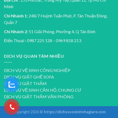
Minh
Chi Nhánh 1:
248/7 Huỳnh Tuấn Phát, P. Tân Thuận Đông,
Quận 7
Chi Nhánh 2:
51 Giải Phóng, Phường 4, Q Tân Bình
Điện Thoại : 0987 225 128 – 0969 818 213
DỊCH VỤ QUAN TÂM NHIỀU
DỊCH VỤ VỆ SINH CÔNG NGHIỆP
DỊCH VỤ GIẶT GHẾ SOFA
DỊCH VỤ GIẶT THẢM
DỊCH VỤ VỆ SINH CĂN HỘ, CHUNG CƯ
DỊCH VỤ GIẶT THẢM VĂN PHÒNG
Copyright 2026 ©
https://dichvuvesinhnhagiare.com