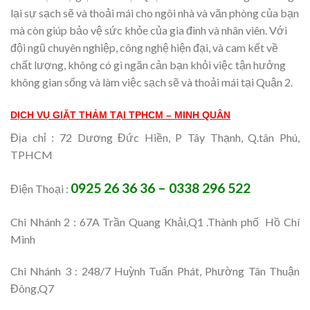
lại sự sạch sẽ và thoải mái cho ngôi nhà và văn phòng của bạn
mà còn giúp bảo vệ sức khỏe của gia đình và nhân viên. Với
đội ngũ chuyên nghiệp, công nghệ hiện đại, và cam kết về
chất lượng, không có gì ngăn cản bạn khỏi việc tận hưởng
không gian sống và làm việc sạch sẽ và thoải mái tại Quận 2.
DỊCH VỤ GIẶT THẢM TẠI TPHCM – MINH QUÂN
Địa chỉ : 72 Dương Đức Hiền, P Tây Thạnh, Q.tân Phú,
TPHCM
0925 26 36 36 – 0338 296 522
Điện Thoại :
Chi Nhánh 2 : 67A Trần Quang Khải,Q1 .Thành phố Hồ Chí
Minh
Chi Nhánh 3 : 248/7 Huỳnh Tuấn Phát, Phường Tân Thuận
Đông,Q7