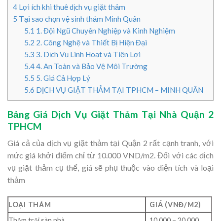
4
Lợi ích khi thuê dịch vụ giặt thảm
5
Tại sao chọn vệ sinh thảm Minh Quân
5.1
1. Đội Ngũ Chuyên Nghiệp và Kinh Nghiệm
5.2
2. Công Nghệ và Thiết Bị Hiện Đại
5.3
3. Dịch Vụ Linh Hoạt và Tiện Lợi
5.4
4. An Toàn và Bảo Vệ Môi Trường
5.5
5. Giá Cả Hợp Lý
5.6
DỊCH VỤ GIẶT THẢM TẠI TPHCM – MINH QUÂN
Bảng Giá Dịch Vụ Giặt Thảm Tại Nhà Quận 2
TPHCM
Giá cả của dịch vụ giặt thảm tại Quận 2 rất cạnh tranh, với
mức giá khởi điểm chỉ từ 10.000 VND/m2. Đối với các dịch
vụ giặt thảm cụ thể, giá sẽ phụ thuộc vào diện tích và loại
thảm
LOẠI THẢM
GIÁ (VNĐ/M2)
Thảm trải sàn nhà
10,000 – 20,000