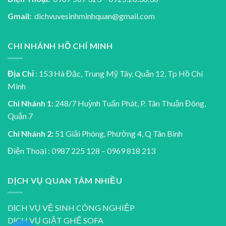
Gmail:
dichvuvesinhminhquan@gmail.com
CHI NHÁNH HỒ CHÍ MINH
Địa Chỉ
: 153 Hà Đặc, Trung Mỹ Tây, Quận 12, Tp Hồ Chí
Minh
Chi Nhánh 1:
248/7 Huỳnh Tuấn Phát, P. Tân Thuận Đông,
Quận 7
Chi Nhánh 2:
51 Giải Phóng, Phường 4, Q Tân Bình
Điện Thoại : 0987 225 128 – 0969 818 213
DỊCH VỤ QUAN TÂM NHIỀU
DỊCH VỤ VỆ SINH CÔNG NGHIỆP
DỊCH VỤ GIẶT GHẾ SOFA