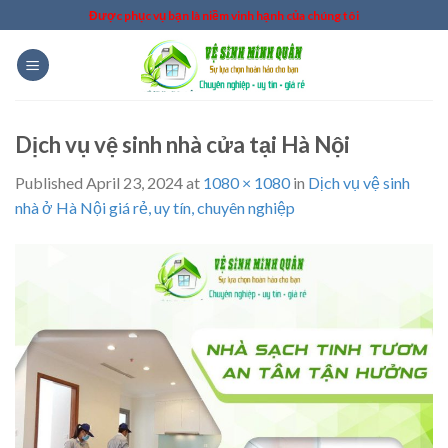
Skip
Được phục vụ bạn là niềm vinh hạnh của chúng tôi
to
content
Dịch vụ vệ sinh nhà cửa tại Hà Nội
Published
April 23, 2024
at
1080 × 1080
in
Dịch vụ vệ sinh
nhà ở Hà Nội giá rẻ, uy tín, chuyên nghiệp