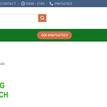
CONTACT
08:00 - 17:00
0967567323
GỌI 0967567323
bẩn