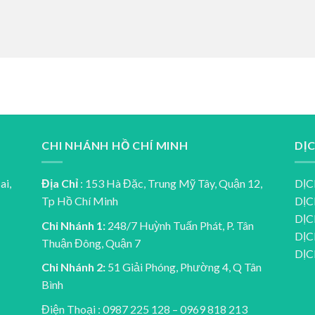
CHI NHÁNH HỒ CHÍ MINH
DỊ
ai,
Địa Chỉ
: 153 Hà Đặc, Trung Mỹ Tây, Quận 12,
DỊC
Tp Hồ Chí Minh
DỊC
DỊC
Chi Nhánh 1:
248/7 Huỳnh Tuấn Phát, P. Tân
DỊC
Thuận Đông, Quận 7
DỊ
Chi Nhánh 2:
51 Giải Phóng, Phường 4, Q Tân
Bình
Điện Thoại : 0987 225 128 – 0969 818 213