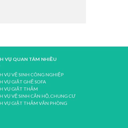
CH VỤ QUAN TÂM NHIỀU
H VỤ VỆ SINH CÔNG NGHIỆP
H VỤ GIẶT GHẾ SOFA
H VỤ GIẶT THẢM
H VỤ VỆ SINH CĂN HỘ, CHUNG CƯ
CH VỤ GIẶT THẢM VĂN PHÒNG