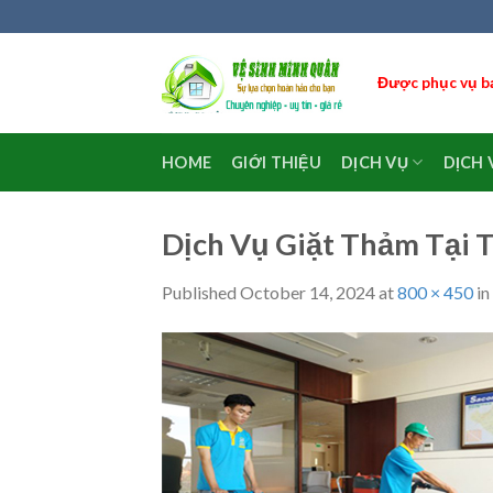
Skip
to
content
Được phục vụ bạ
HOME
GIỚI THIỆU
DỊCH VỤ
DỊCH 
Dịch Vụ Giặt Thảm Tại
Published
October 14, 2024
at
800 × 450
in