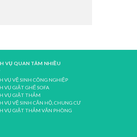
CH VỤ QUAN TÂM NHIỀU
H VỤ VỆ SINH CÔNG NGHIỆP
H VỤ GIẶT GHẾ SOFA
H VỤ GIẶT THẢM
H VỤ VỆ SINH CĂN HỘ, CHUNG CƯ
CH VỤ GIẶT THẢM VĂN PHÒNG