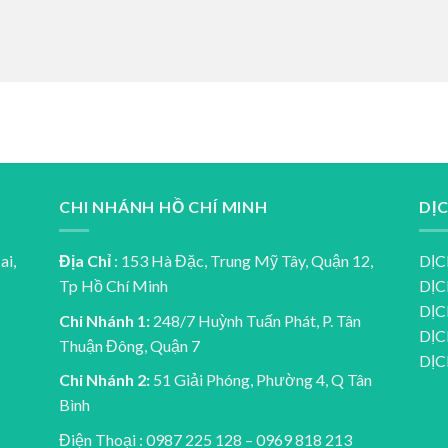
CHI NHÁNH HỒ CHÍ MINH
DỊ
ai,
Địa Chỉ
: 153 Hà Đặc, Trung Mỹ Tây, Quận 12,
DỊC
Tp Hồ Chí Minh
DỊC
DỊC
Chi Nhánh 1:
248/7 Huỳnh Tuấn Phát, P. Tân
DỊC
Thuận Đông, Quận 7
DỊ
Chi Nhánh 2:
51 Giải Phóng, Phường 4, Q Tân
Bình
Điện Thoại : 0987 225 128 – 0969 818 213