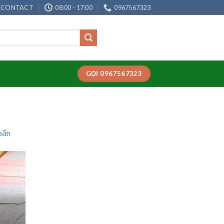
CONTACT
08:00 - 17:00
0967567323
GỌI 0967567323
bẩn