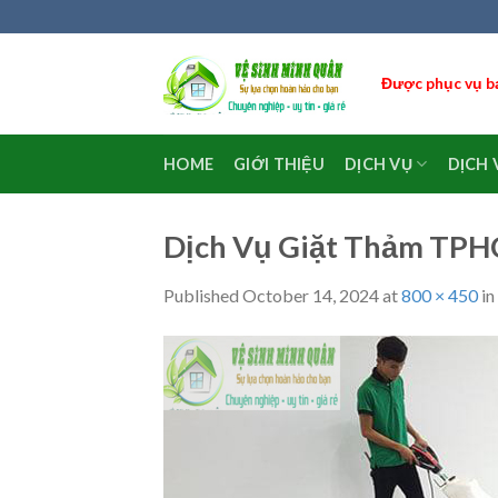
Skip
to
content
Được phục vụ bạ
HOME
GIỚI THIỆU
DỊCH VỤ
DỊCH 
Dịch Vụ Giặt Thảm TP
Published
October 14, 2024
at
800 × 450
in