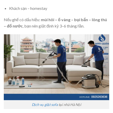
Khách sạn – homestay
Nếu ghế có dấu hiệu:
mùi hôi – ố vàng – bụi bẩn – lông thú
– đổ nước
, bạn nên giặt định kỳ 3–6 tháng/lần.
Dịch vụ giặt sofa
tại nhà Hà Nội