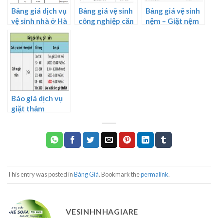
Bảng giá dịch vụ
Bảng giá vệ sinh
Bảng giá vệ sinh
vệ sinh nhà ở Hà
công nghiệp căn
nệm – Giặt nệm
Nội
hộ chung cư
tại nhà mới nhất
hiện nay
Báo giá dịch vụ
giặt thảm
chuyên nghiệp
giá rẻ
This entry was posted in
Bảng Giá
. Bookmark the
permalink
.
VESINHNHAGIARE