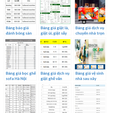
Bảng báo giá
Bảng giá giặt là,
Bảng giá dịch vụ
đánh bóng sàn
giặt ủi, giặt sấy
chuyển nhà trọn
đá
mới nhất
gói
Bảng giá bọc ghế
Bảng giá dịch vụ
Bảng giá vệ sinh
sofa Hà Nội
giặt ghế văn
nhà sau xây
phòng
dựng