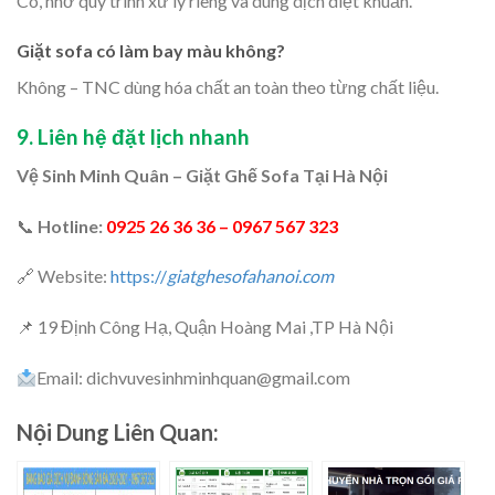
Có, nhờ quy trình xử lý riêng và dung dịch diệt khuẩn.
Giặt sofa có làm bay màu không?
Không – TNC dùng hóa chất an toàn theo từng chất liệu.
9. Liên hệ đặt lịch nhanh
Vệ Sinh Minh Quân – Giặt Ghế Sofa Tại Hà Nội
📞
Hotline:
0925 26 36 36 – 0967 567 323
🔗 Website:
https://
giatghesofahanoi.com
📌 19 Định Công Hạ, Quận Hoàng Mai ,TP Hà Nội
Email: dichvuvesinhminhquan@gmail.com
Nội Dung Liên Quan: