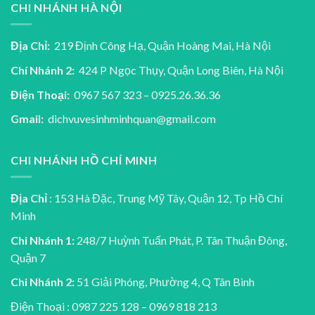
CHI NHÁNH HÀ NỘI
Địa Chỉ:
219 Định Công Hạ, Quận Hoàng Mai, Hà Nội
Chí Nhánh 2:
424 P Ngọc Thụy, Quận Long Biên, Hà Nội
Điện Thoại:
0967 567 323 – 0925.26.36.36
Gmail:
dichvuvesinhminhquan@gmail.com
CHI NHÁNH HỒ CHÍ MINH
Địa Chỉ
: 153 Hà Đặc, Trung Mỹ Tây, Quận 12, Tp Hồ Chí
Minh
Chi Nhánh 1:
248/7 Huỳnh Tuấn Phát, P. Tân Thuận Đông,
Quận 7
Chi Nhánh 2:
51 Giải Phóng, Phường 4, Q Tân Bình
Điện Thoại : 0987 225 128 – 0969 818 213