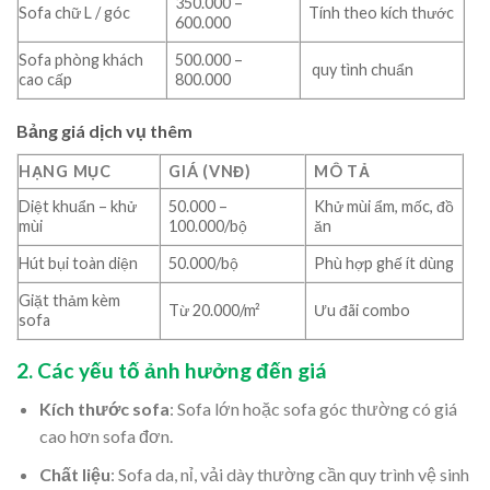
350.000 –
Sofa chữ L / góc
Tính theo kích thước
600.000
Sofa phòng khách
500.000 –
quy tình chuẩn
cao cấp
800.000
Bảng giá dịch vụ thêm
HẠNG MỤC
GIÁ (VNĐ)
MÔ TẢ
Diệt khuẩn – khử
50.000 –
Khử mùi ẩm, mốc, đồ
mùi
100.000/bộ
ăn
Hút bụi toàn diện
50.000/bộ
Phù hợp ghế ít dùng
Giặt thảm kèm
Từ 20.000/m²
Ưu đãi combo
sofa
2. Các yếu tố ảnh hưởng đến giá
Kích thước sofa
: Sofa lớn hoặc sofa góc thường có giá
cao hơn sofa đơn.
Chất liệu
: Sofa da, nỉ, vải dày thường cần quy trình vệ sinh