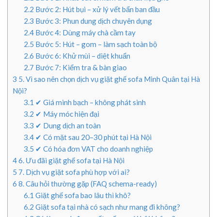
2.2
Bước 2: Hút bụi – xử lý vết bẩn ban đầu
2.3
Bước 3: Phun dung dịch chuyên dụng
2.4
Bước 4: Dùng máy chà cầm tay
2.5
Bước 5: Hút – gom – làm sạch toàn bộ
2.6
Bước 6: Khử mùi – diệt khuẩn
2.7
Bước 7: Kiểm tra & bàn giao
3
5. Vì sao nên chọn dịch vụ giặt ghế sofa Minh Quân tại Hà
Nội?
3.1
✔ Giá minh bạch – không phát sinh
3.2
✔ Máy móc hiện đại
3.3
✔ Dung dịch an toàn
3.4
✔ Có mặt sau 20–30 phút tại Hà Nội
3.5
✔ Có hóa đơn VAT cho doanh nghiệp
4
6. Ưu đãi giặt ghế sofa tại Hà Nội
5
7. Dịch vụ giặt sofa phù hợp với ai?
6
8. Câu hỏi thường gặp (FAQ schema-ready)
6.1
Giặt ghế sofa bao lâu thì khô?
6.2
Giặt sofa tại nhà có sạch như mang đi không?