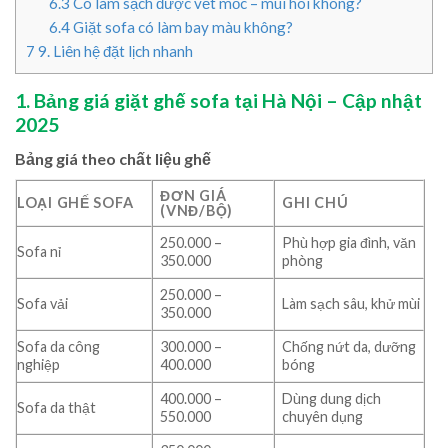
6.3
Có làm sạch được vết mốc – mùi hôi không?
6.4
Giặt sofa có làm bay màu không?
7
9. Liên hệ đặt lịch nhanh
1. Bảng giá giặt ghế sofa tại Hà Nội – Cập nhật
2025
Bảng giá theo chất liệu ghế
ĐƠN GIÁ
LOẠI GHẾ SOFA
GHI CHÚ
(VNĐ/BỘ)
250.000 –
Phù hợp gia đình, văn
Sofa nỉ
350.000
phòng
250.000 –
Sofa vải
Làm sạch sâu, khử mùi
350.000
Sofa da công
300.000 –
Chống nứt da, dưỡng
nghiệp
400.000
bóng
400.000 –
Dùng dung dịch
Sofa da thật
550.000
chuyên dụng