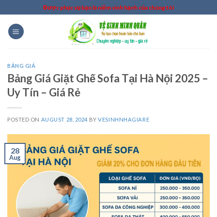
Skip
Được phục vụ bạn là niềm vinh hạnh của chúng tôi
to
content
BẢNG GIÁ
Bảng Giá Giặt Ghế Sofa Tại Hà Nội 2025 –
Uy Tín – Giá Rẻ
POSTED ON
AUGUST 28, 2024
BY
VESINHNHAGIARE
28
Aug