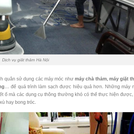
Dịch vụ giăt thảm Hà Nội
minh quân sử dụng các máy móc như
máy chà thảm, máy giặt t
ng
… để quá trình làm sạch được hiệu quả hơn. Những máy 
ết ố mà các dụng cụ thông thường khó có thể thực hiện được
xù hay bong tróc.