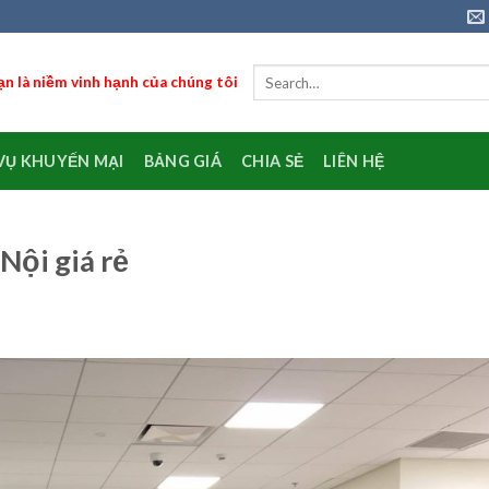
n là niềm vinh hạnh của chúng tôi
VỤ KHUYẾN MẠI
BẢNG GIÁ
CHIA SẺ
LIÊN HỆ
Nội giá rẻ