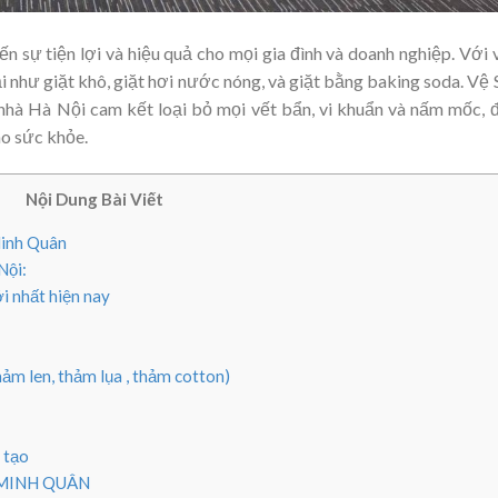
n sự tiện lợi và hiệu quả cho mọi gia đình và doanh nghiệp. Với 
 như giặt khô, giặt hơi nước nóng, và giặt bằng baking soda. Vệ 
 nhà Hà Nội cam kết loại bỏ mọi vết bẩn, vi khuẩn và nấm mốc,
ho sức khỏe.
Nội Dung Bài Viết
Minh Quân
Nội:
i nhất hiện nay
hảm len, thảm lụa , thảm cotton)
 tạo
 MINH QUÂN