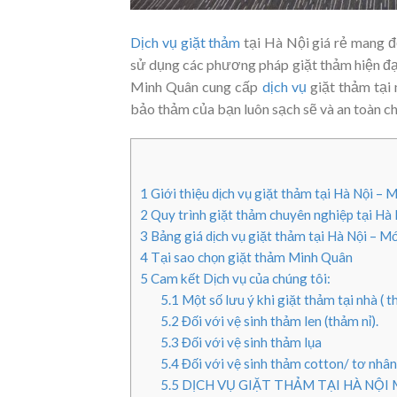
Dịch vụ giặt thảm
tại Hà Nội giá rẻ mang đế
sử dụng các phương pháp giặt thảm hiện đại
Minh Quân cung cấp
dịch vụ
giặt thảm tại
bảo thảm của bạn luôn sạch sẽ và an toàn c
1
Giới thiệu dịch vụ giặt thảm tại Hà Nội – 
2
Quy trình giặt thảm chuyên nghiệp tại Hà 
3
Bảng giá dịch vụ giặt thảm tại Hà Nội – Mớ
4
Tại sao chọn giặt thảm Minh Quân
5
Cam kết Dịch vụ của chúng tôi:
5.1
Một số lưu ý khi giặt thảm tại nhà ( t
5.2
Đối với vệ sinh thảm len (thảm nỉ).
5.3
Đối với vệ sinh thảm lụa
5.4
Đối với vệ sinh thảm cotton/ tơ nhân
5.5
DỊCH VỤ GIẶT THẢM TẠI HÀ NỘI