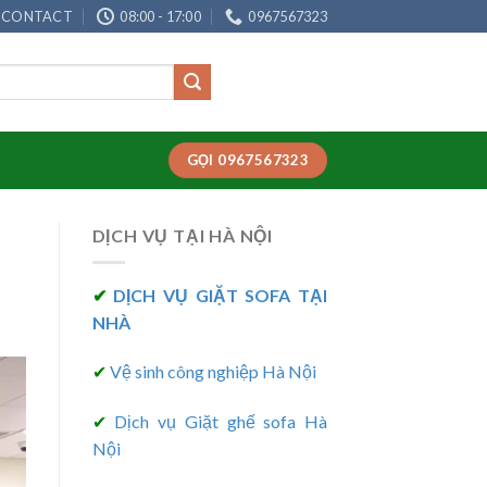
CONTACT
08:00 - 17:00
0967567323
GỌI 0967567323
DỊCH VỤ TẠI HÀ NỘI
✔
DỊCH VỤ GIẶT SOFA TẠI
NHÀ
✔
Vệ sinh công nghiệp Hà Nội
✔
Dịch vụ Giặt ghế sofa Hà
Nội