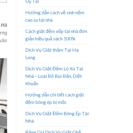
Uy Tín
Hướng dẫn cách vệ sinh nệm
cao su tại nhà
i Hà
Cách giặt đệm xốp tại nhà đơn
ượng
giản hiệu quả sạch 100%
 văn
Dịch Vụ Giặt thảm Tại Hạ
Long
Dịch Vụ Giặt Đệm Lò Xo Tại
Nhà – Loại Bỏ Bụi Bẩn, Diệt
Khuẩn
Hướng dẫn chi tiết cách giặt
đệm bông ép bị mốc
Dịch Vụ Giặt Đệm Bông Ép Tại
Nhà
Bảng Giá Dịch Vụ Giặt Ghế