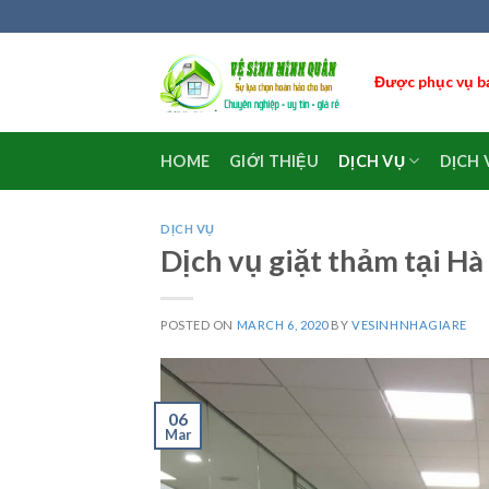
Skip
to
content
Được phục vụ bạ
HOME
GIỚI THIỆU
DỊCH VỤ
DỊCH 
DỊCH VỤ
Dịch vụ giặt thảm tại Hà 
POSTED ON
MARCH 6, 2020
BY
VESINHNHAGIARE
06
Mar