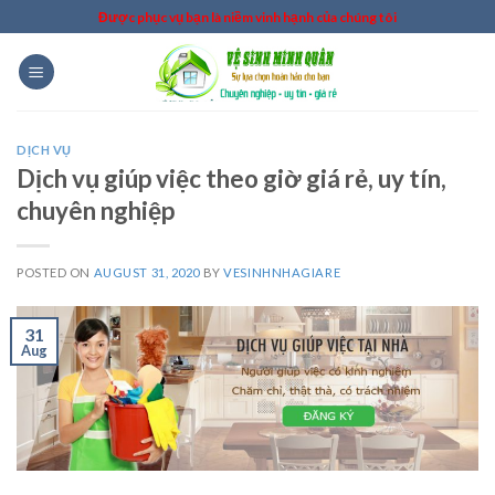
Skip
Được phục vụ bạn là niềm vinh hạnh của chúng tôi
to
content
DỊCH VỤ
Dịch vụ giúp việc theo giờ giá rẻ, uy tín,
chuyên nghiệp
POSTED ON
AUGUST 31, 2020
BY
VESINHNHAGIARE
31
Aug