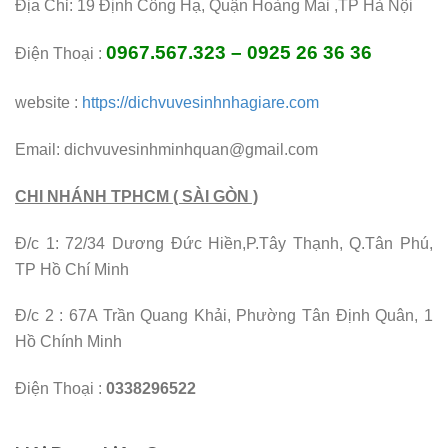
Địa Chỉ: 19 Định Công Hạ, Quận Hoàng Mai ,TP Hà Nội
0967.567.323 – 0925 26 36 36
Điện Thoại :
website :
https://dichvuvesinhnhagiare.com
Email: dichvuvesinhminhquan@gmail.com
CHI NHÁNH TPHCM ( SÀI GÒN )
Đ/c 1: 72/34 Dương Đức Hiền,P.Tây Thạnh, Q.Tân Phú,
TP Hồ Chí Minh
Đ/c 2 : 67A Trần Quang Khải, Phường Tân Định Quân, 1
Hồ Chính Minh
Điện Thoại :
0338296522