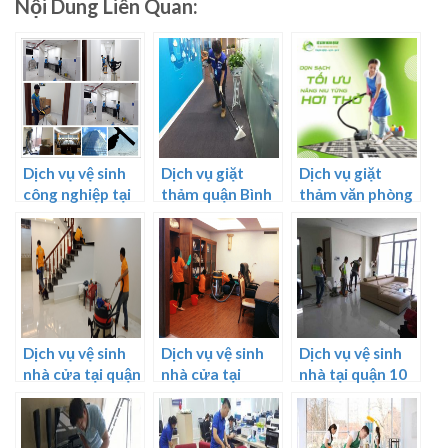
Nội Dung Liên Quan:
Dịch vụ vệ sinh
Dịch vụ giặt
Dịch vụ giặt
công nghiệp tại
thảm quận Bình
thảm văn phòng
Hà Nội
Tân
chuyên nghiệp
Dịch vụ vệ sinh
Dịch vụ vệ sinh
Dịch vụ vệ sinh
nhà cửa tại quận
nhà cửa tại
nhà tại quận 10
2
Thanh Hóa
tphcm