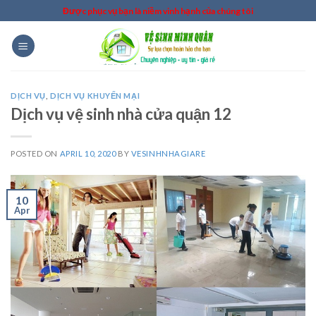
Skip
Được phục vụ bạn là niềm vinh hạnh của chúng tôi
to
content
DỊCH VỤ
,
DỊCH VỤ KHUYẾN MẠI
Dịch vụ vệ sinh nhà cửa quận 12
POSTED ON
APRIL 10, 2020
BY
VESINHNHAGIARE
10
Apr