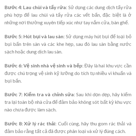
Bước 4: Lau chùi và tẩy rửa
: Sử dụng các dung dịch tẩy rửa
phù hợp để lau chùi và tẩy rửa các vết bẩn, đặc biệt là ở
những nơi thường xuyên tiếp xúc như tay nắm cửa, bàn ghế.
Bước 5: Hút bụi và lau sàn
: Sử dụng máy hút bụi để loại bỏ
bụi bẩn trên sàn và các khe hẹp, sau đó lau sàn bằng nước
sạch hoặc dung dịch lau sàn.
Bước 6: Vệ sinh nhà vệ sinh và bếp
: Đây là hai khu vực cần
được chú trọng vệ sinh kỹ lưỡng do tích tụ nhiều vi khuẩn và
bụi bẩn.
Bước 7: Kiểm tra và chỉnh sửa
: Sau khi dọn dẹp, hãy kiểm
tra lại toàn bộ nhà cửa để đảm bảo không sót bất kỳ khu vực
nào chưa được làm sạch.
Bước 8: Xử lý rác thải
: Cuối cùng, hãy thu gom rác thải và
đảm bảo rằng tất cả đã được phân loại và xử lý đúng cách.