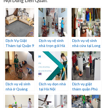
Nội Dung Liên Quan:
Dịch Vụ Giặt
Dịch vụ vệ sinh
Dịch vụ vệ sinh
Thảm tại Quận 9
nhà trọn gói Hà
nhà cửa tại Long
TPHCM
Nội
An
Dịch vụ vệ sinh
Dịch vụ dọn nhà
Dịch vụ giặt
nhà ở Quảng
tại Hà Nội
thảm quận Phú
Ninh
Nhuận