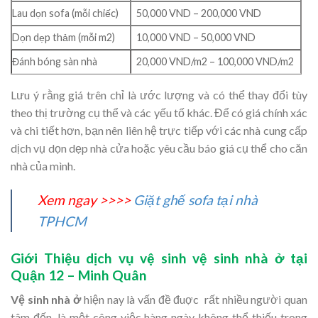
Lau dọn sofa (mỗi chiếc)
50,000 VND – 200,000 VND
Dọn dẹp thảm (mỗi m2)
10,000 VND – 50,000 VND
Đánh bóng sàn nhà
20,000 VND/m2 – 100,000 VND/m2
Lưu ý rằng giá trên chỉ là ước lượng và có thể thay đổi tùy
theo thị trường cụ thể và các yếu tố khác. Để có giá chính xác
và chi tiết hơn, bạn nên liên hệ trực tiếp với các nhà cung cấp
dịch vụ dọn dẹp nhà cửa hoặc yêu cầu báo giá cụ thể cho căn
nhà của mình.
Xem ngay >>>>
Giặt ghế sofa tại nhà
TPHCM
Giới Thiệu dịch vụ vệ sinh vệ sinh nhà ở tại
Quận 12 – Minh Quân
Vệ sinh nhà ở
hiện nay là vấn đề đuợc rất nhiều người quan
tâm đến, là một công việc hàng ngày không thể thiếu trong