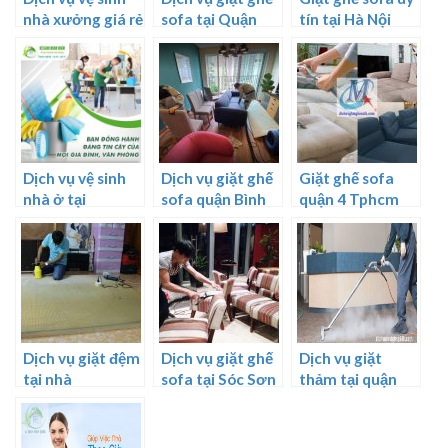
nhà xưởng giá rẻ
sofa tại Quận
tín tại Hà Nội
, uy tín , chuyên
Hoàng Mai
nghiệp
Dịch vụ vệ sinh
Dịch vụ giặt ghế
Giặt ghế sofa
nhà ở tại
sofa quận Bình
quận 4 Tphcm
TPHCM, uy tín,
Tân
chuyên nghiệp
Dịch vụ giặt đệm
Dịch vụ giặt ghế
Dịch vụ giặt
tại nhà
sofa tại Sóc Sơn
thảm tại quận
Bình Thạnh