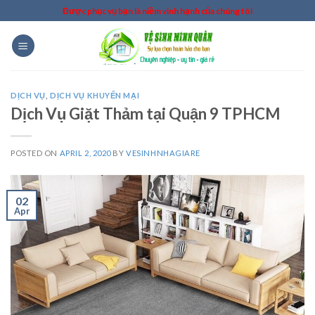
Skip
Được phục vụ bạn là niềm vinh hạnh của chúng tôi
to
content
DỊCH VỤ
,
DỊCH VỤ KHUYẾN MẠI
Dịch Vụ Giặt Thảm tại Quận 9 TPHCM
POSTED ON
APRIL 2, 2020
BY
VESINHNHAGIARE
02
Apr