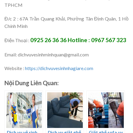
TPHCM
Đ/c 2 : 67A Trần Quang Khải, Phường Tân Định Quân, 1 Hồ
Chính Minh
0925 26 36 36
Hotline : 0967 567 323
Điện Thoại :
Email: dichvuvesinhminhquan@gmail.com
Website :
https://dichvuvesinhnhagiare.com
Nội Dung Liên Quan:
Dịch vụ vệ sinh
Dịch vụ giặt ghế
Giặt ghế sofa uy