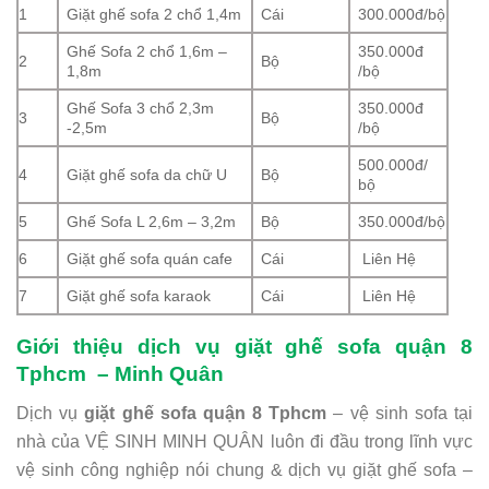
1
Giặt ghế sofa 2 chổ 1,4m
Cái
300.000đ/bộ
Ghế Sofa 2 chổ 1,6m –
350.000đ
2
Bộ
1,8m
/bộ
Ghế Sofa 3 chổ 2,3m
350.000đ
3
Bộ
-2,5m
/bộ
500.000đ/
4
Giặt ghế sofa da chữ U
Bộ
bộ
5
Ghế Sofa L 2,6m – 3,2m
Bộ
350.000đ/bộ
6
Giặt ghế sofa quán cafe
Cái
Liên Hệ
7
Giặt ghế sofa karaok
Cái
Liên Hệ
Giới thiệu dịch vụ giặt ghế sofa quận 8
Tphcm – Minh Quân
Dịch vụ
giặt ghế sofa quận 8 Tphcm
– vệ sinh sofa tại
nhà của VỆ SINH MINH QUÂN luôn đi đầu trong lĩnh vực
vệ sinh công nghiệp nói chung & dịch vụ giặt ghế sofa –