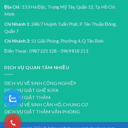
Địa Chỉ
: 153 Hà Đặc, Trung Mỹ Tây, Quận 12, Tp Hồ Chí
Minh
Chi Nhánh 1:
248/7 Huỳnh Tuấn Phát, P. Tân Thuận Đông,
Quận 7
Chi Nhánh 2:
51 Giải Phóng, Phường 4, Q Tân Bình
Điện Thoại : 0987 225 128 – 0969 818 213
DỊCH VỤ QUAN TÂM NHIỀU
DỊCH VỤ VỆ SINH CÔNG NGHIỆP
DỊCH VỤ GIẶT GHẾ SOFA
DỊCH VỤ GIẶT THẢM
DỊCH VỤ VỆ SINH CĂN HỘ, CHUNG CƯ
DỊCH VỤ GIẶT THẢM VĂN PHÒNG