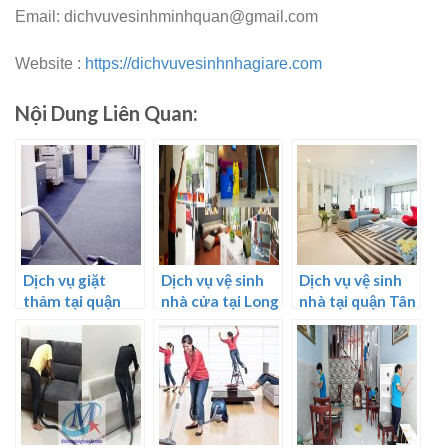
Email: dichvuvesinhminhquan@gmail.com
Website :
https://dichvuvesinhnhagiare.com
Nội Dung Liên Quan:
Dịch vụ giặt
Dịch vụ vệ sinh
Dịch vụ vệ sinh
thảm tại quận
nhà cửa tại Long
nhà tại quận Tân
Hà Đông
An
Bình