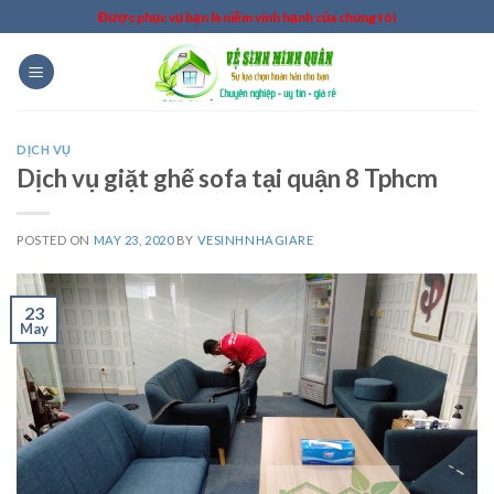
Skip
Được phục vụ bạn là niềm vinh hạnh của chúng tôi
to
content
DỊCH VỤ
Dịch vụ giặt ghế sofa tại quận 8 Tphcm
POSTED ON
MAY 23, 2020
BY
VESINHNHAGIARE
23
May