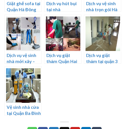
Giặt ghế sofa tại
Dịch vụ hút bụi
Dịch vụ vệ sinh
Quận Hà Đông
tại nhà
nhà trọn gói Hà
Nội
Dịch vụ vệ sinh
Dịch vụ giặt
Dịch vụ giặt
nhà mới xây –
thảm Quận Hai
thảm tại quận 3
báo giá chi tiết
Bà Trưng
TPHCM
năm 2024
Vệ sinh nhà cửa
tại Quận Ba Đình
Hà Nội