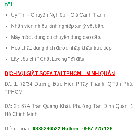
tôi:
Uy Tín – Chuyên Nghiệp – Giá Cạnh Tranh
Nhân viên nhiều kinh nghiệp xử lý vết bẩn.
Máy móc , dụng cụ chuyên dùng cao cấp.
Hóa chất, dung dịch được nhập khẩu trực tiếp.
Lấy tiêu chí ” Chất Lượng ” đi đầu.
DỊCH VỤ GIẶT SOFA TẠI TPHCM – MINH QUÂN
Đ/c 1: 72/34 Dương Đức Hiền,P.Tây Thạnh, Q.Tân Phú,
TPHCM
Đ/c 2 : 67A Trần Quang Khải, Phường Tân Định Quân, 1
Hồ Chính Minh
Điện Thoại :
0338296522
Hotline : 0987 225 128