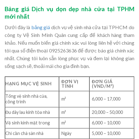
Bảng giá Dịch vụ dọn dẹp nhà cửa tại TPHM
mới nhất
Dưới đây là
bảng giá
dịch vụ vệ sinh nhà cửa tại TPHCM do
công ty Vệ Sinh Minh Quân cung cấp để khách hàng tham
khảo. Nếu muốn biến giá chính xác vui lòng liên hệ với chúng
tôi qua số điện thoại 0925263636 để được báo giá chính xác
nhất. Chúng tôi luôn sẵn lòng phục vụ và đem lại không gian
sống sạch sẽ, thoải mái cho gia đình bạn.
ĐƠN VỊ
ĐƠN GIÁ
HẠNG MỤC VỆ SINH
TÍNH
(VND/M²)
Tổng vệ sinh nhà cửa,
m²
6,000 – 17,000
công trình
Đu dây lau kính tòa nhà
m²
20,000 – 50,000
Vệ sinh kính mặt trong
m²
6,000 – 10,000
Chỉ cần chà sàn nhà
Ngày
5,000 – 10,000