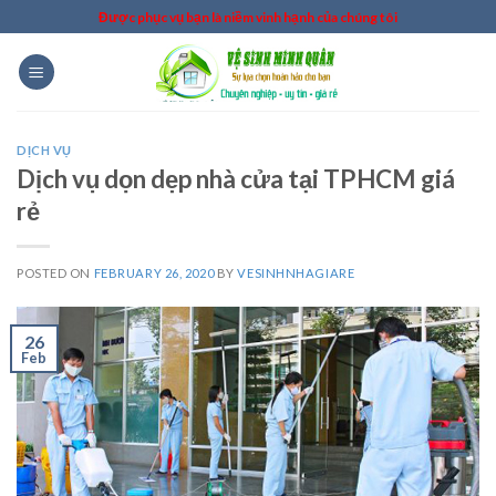
Skip
Được phục vụ bạn là niềm vinh hạnh của chúng tôi
to
content
DỊCH VỤ
Dịch vụ dọn dẹp nhà cửa tại TPHCM giá
rẻ
POSTED ON
FEBRUARY 26, 2020
BY
VESINHNHAGIARE
26
Feb