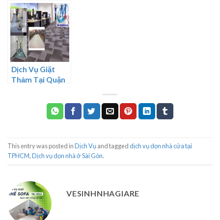
Hà Đông
Hà Nội
Bình
Dịch Vụ Giặt
Thảm Tại Quận
8 TPHCM
This entry was posted in
Dịch Vụ
and tagged
dịch vụ dọn nhà cửa tại
TPHCM
,
Dịch vụ dọn nhà ở Sài Gòn
.
VESINHNHAGIARE