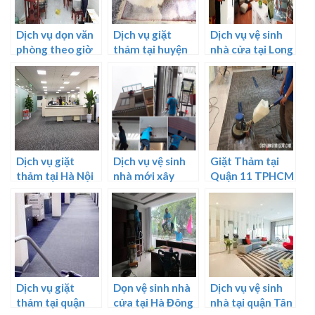
Dịch vụ dọn văn
Dịch vụ giặt
Dịch vụ vệ sinh
phòng theo giờ
thảm tại huyện
nhà cửa tại Long
Hà Nội
Củ Chi – Cam
An
kết sạch 100%
Dịch vụ giặt
Dịch vụ vệ sinh
Giặt Thảm tại
thảm tại Hà Nội
nhà mới xây
Quận 11 TPHCM
giá rẻ
dựng tại Hà Nội
Dịch vụ giặt
Dọn vệ sinh nhà
Dịch vụ vệ sinh
thảm tại quận
cửa tại Hà Đông
nhà tại quận Tân