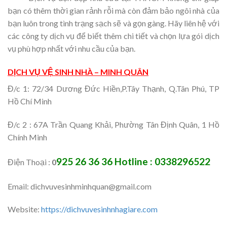
bạn có thêm thời gian rảnh rỗi mà còn đảm bảo ngôi nhà của
bạn luôn trong tình trạng sạch sẽ và gọn gàng. Hãy liên hệ với
các công ty dịch vụ để biết thêm chi tiết và chọn lựa gói dịch
vụ phù hợp nhất với nhu cầu của bạn.
DỊCH VỤ VỆ SINH NHÀ – MINH QUÂN
Đ/c 1: 72/34 Dương Đức Hiền,P.Tây Thạnh, Q.Tân Phú, TP
Hồ Chí Minh
Đ/c 2 : 67A Trần Quang Khải, Phường Tân Định Quân, 1 Hồ
Chính Minh
925 26 36 36
Hotline : 0338296522
Điện Thoại :
0
Email: dichvuvesinhminhquan@gmail.com
Website:
https://dichvuvesinhnhagiare.com