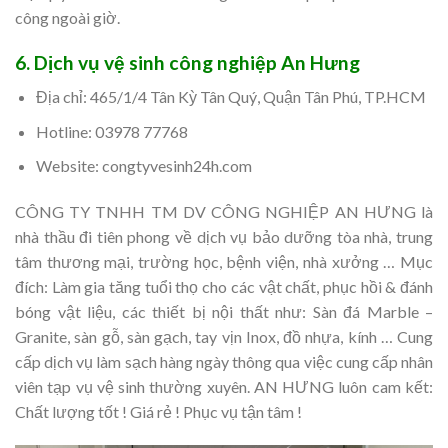
công ngoài giờ.
6. Dịch vụ vệ sinh công nghiệp An Hưng
Địa chỉ: 465/1/4 Tân Kỳ Tân Quý, Quận Tân Phú, TP.HCM
Hotline: 03978 77768
Website: congtyvesinh24h.com
CÔNG TY TNHH TM DV CÔNG NGHIỆP AN HƯNG là
nhà thầu đi tiên phong về dịch vụ bảo dưỡng tòa nhà, trung
tâm thương mại, trường học, bệnh viện, nhà xưởng … Mục
đích: Làm gia tăng tuổi thọ cho các vật chất, phục hồi & đánh
bóng vật liệu, các thiết bị nội thất như: Sàn đá Marble –
Granite, sàn gỗ, sàn gạch, tay vịn Inox, đồ nhựa, kính … Cung
cấp dịch vụ làm sạch hàng ngày thông qua việc cung cấp nhân
viên tạp vụ vệ sinh thường xuyên. AN HƯNG luôn cam kết:
Chất lượng tốt ! Giá rẻ ! Phục vụ tận tâm !