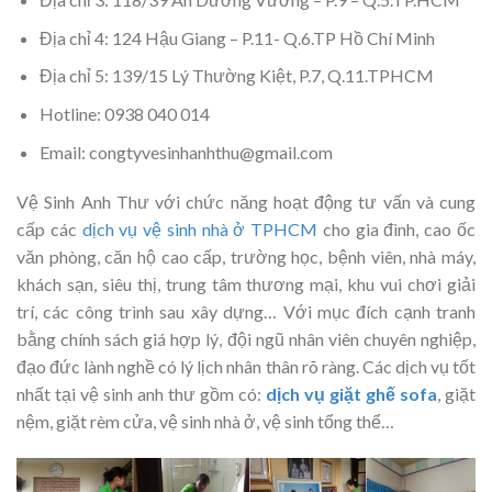
Địa chỉ 4: 124 Hậu Giang – P.11- Q.6.TP Hồ Chí Minh
Địa chỉ 5: 139/15 Lý Thường Kiệt, P.7, Q.11.TPHCM
Hotline: 0938 040 014
Email: congtyvesinhanhthu@gmail.com
Vệ Sinh Anh Thư với chức năng hoạt động tư vấn và cung
cấp các
dịch vụ vệ sinh nhà ở TPHCM
cho gia đình, cao ốc
văn phòng, căn hộ cao cấp, trường học, bệnh viên, nhà máy,
khách sạn, siêu thị, trung tâm thương mại, khu vui chơi giải
trí, các công trình sau xây dựng… Với mục đích cạnh tranh
bằng chính sách giá hợp lý, đội ngũ nhân viên chuyên nghiệp,
đạo đức lành nghề có lý lịch nhân thân rõ ràng. Các dịch vụ tốt
nhất tại vệ sinh anh thư gồm có:
dịch vụ giặt ghế sofa
, giặt
nệm, giặt rèm cửa, vệ sinh nhà ở, vệ sinh tổng thể…