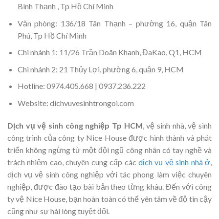
Bình Thạnh , Tp Hồ Chí Minh
Văn phòng: 136/18 Tân Thạnh – phường 16, quận Tân
Phú, Tp Hồ Chí Minh
Chi nhánh 1: 11/26 Trần Doãn Khanh, ĐaKao, Q1, HCM
Chi nhánh 2: 21 Thủy Lợi, phường 6, quận 9, HCM
Hotline: 0974.405.668 | 0937.236.222
Website: dichvuvesinhtrongoi.com
Dịch vụ vệ sinh công nghiệp Tp HCM
, vệ sinh nhà, vệ sinh
công trình của công ty Nice House được hình thành và phát
triển không ngừng từ một đội ngũ công nhân có tay nghề và
trách nhiệm cao, chuyên cung cấp các
dịch vụ vệ sinh nhà ở
,
dịch vụ vệ sinh công nghiệp với tác phong làm việc chuyên
nghiệp, được đào tạo bài bản theo từng khâu. Đến với công
ty vệ Nice House, bạn hoàn toàn có thể yên tâm về độ tin cậy
cũng như sự hài lòng tuyệt đối.