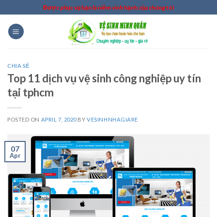
Skip
Được phục vụ bạn là niềm vinh hạnh của chúng tôi
to
content
CHIA SẺ
Top 11 dịch vụ vệ sinh công nghiệp uy tín
tại tphcm
POSTED ON
APRIL 7, 2020
BY
VESINHNHAGIARE
07
Apr