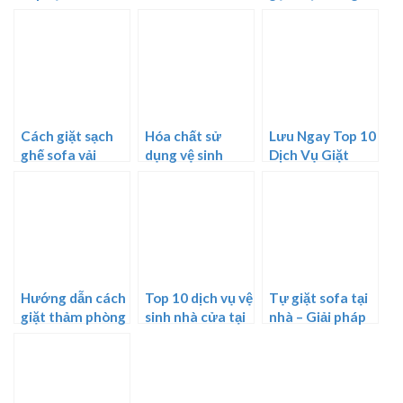
Cách giặt sạch
Hóa chất sử
Lưu Ngay Top 10
ghế sofa vải
dụng vệ sinh
Dịch Vụ Giặt
công nghiệp
Ghế Sofa Tại
TPHCM Giá Rẻ,
Uy Tín
Hướng dẫn cách
Top 10 dịch vụ vệ
Tự giặt sofa tại
giặt thảm phòng
sinh nhà cửa tại
nhà – Giải pháp
khách hiệu quả
hà nội giá rẻ
tiện lợi và hiệu
quả cho gia đình