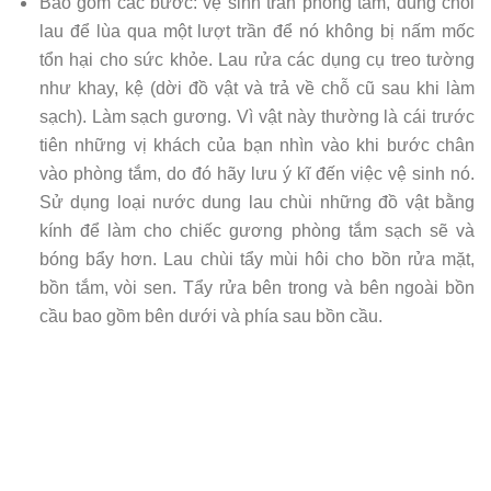
Bao gồm các bước: vệ sinh trần phòng tắm, dùng chổi
lau để lùa qua một lượt trần để nó không bị nấm mốc
tổn hại cho sức khỏe. Lau rửa các dụng cụ treo tường
như khay, kệ (dời đồ vật và trả về chỗ cũ sau khi làm
sạch). Làm sạch gương. Vì vật này thường là cái trước
tiên những vị khách của bạn nhìn vào khi bước chân
vào phòng tắm, do đó hãy lưu ý kĩ đến việc vệ sinh nó.
Sử dụng loại nước dung lau chùi những đồ vật bằng
kính để làm cho chiếc gương phòng tắm sạch sẽ và
bóng bẩy hơn. Lau chùi tẩy mùi hôi cho bồn rửa mặt,
bồn tắm, vòi sen. Tẩy rửa bên trong và bên ngoài bồn
cầu bao gồm bên dưới và phía sau bồn cầu.