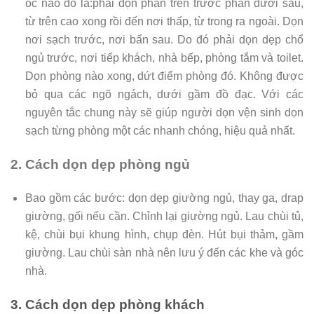
ốc nào đó là:phải dọn phần trên trước phần dưới sau,
từ trên cao xong rồi đến nơi thấp, từ trong ra ngoài. Dọn
nơi sạch trước, nơi bẩn sau. Do đó phải dọn dẹp chổ
ngủ trước, nơi tiếp khách, nhà bếp, phòng tắm và toilet.
Dọn phòng nào xong, dứt điểm phòng đó. Không được
bỏ qua các ngõ ngách, dưới gầm đồ đạc. Với các
nguyên tắc chung này sẽ giúp người dọn vện sinh dọn
sạch từng phòng một các nhanh chóng, hiệu quả nhất.
2. Cách dọn dẹp phòng ngủ
Bao gồm các bước: dọn dẹp giường ngủ, thay ga, drap
giường, gối nếu cần. Chỉnh lại giường ngủ. Lau chùi tủ,
kệ, chùi bụi khung hình, chụp đèn. Hút bụi thảm, gầm
giường. Lau chùi sàn nhà nên lưu ý đến các khe và góc
nhà.
3. Cách dọn dẹp phòng khách