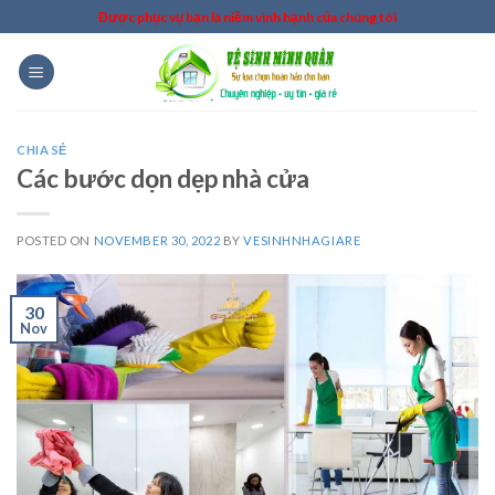
Skip
Được phục vụ bạn là niềm vinh hạnh của chúng tôi
to
content
CHIA SẺ
Các bước dọn dẹp nhà cửa
POSTED ON
NOVEMBER 30, 2022
BY
VESINHNHAGIARE
30
Nov