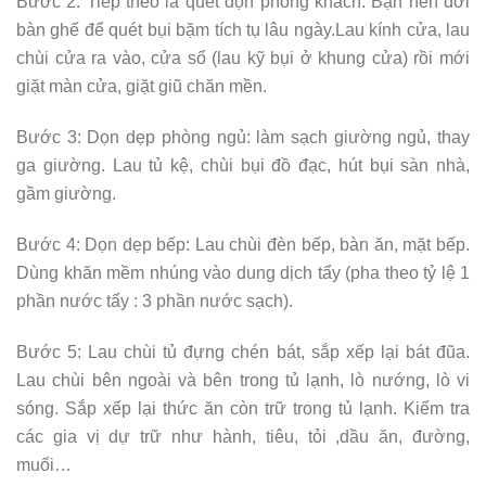
Bước 2: Tiếp theo là quét dọn phòng khách. Bạn nên dời
bàn ghế để quét bụi bặm tích tụ lâu ngày.Lau kính cửa, lau
chùi cửa ra vào, cửa sổ (lau kỹ bụi ở khung cửa) rồi mới
giặt màn cửa, giặt giũ chăn mền.
Bước 3: Dọn dẹp phòng ngủ: làm sạch giường ngủ, thay
ga giường. Lau tủ kệ, chùi bụi đồ đạc, hút bụi sàn nhà,
gầm giường.
Bước 4: Dọn dẹp bếp: Lau chùi đèn bếp, bàn ăn, mặt bếp.
Dùng khăn mềm nhúng vào dung dịch tẩy (pha theo tỷ lệ 1
phần nước tẩy : 3 phần nước sạch).
Bước 5: Lau chùi tủ đựng chén bát, sắp xếp lại bát đũa.
Lau chùi bên ngoài và bên trong tủ lạnh, lò nướng, lò vi
sóng. Sắp xếp lại thức ăn còn trữ trong tủ lạnh. Kiểm tra
các gia vị dự trữ như hành, tiêu, tỏi ,dầu ăn, đường,
muối…