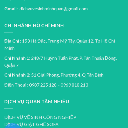
Gmail:
dichvuvesinhminhquan@gmail.com
CHI NHÁNH HỒ CHÍ MINH
Địa Chỉ
: 153 Hà Đặc, Trung Mỹ Tây, Quận 12, Tp Hồ Chí
Minh
Chi Nhánh 1:
248/7 Huỳnh Tuấn Phát, P. Tân Thuận Đông,
Quận 7
Chi Nhánh 2:
51 Giải Phóng, Phường 4, Q Tân Bình
Điện Thoại : 0987 225 128 – 0969 818 213
DỊCH VỤ QUAN TÂM NHIỀU
DỊCH VỤ VỆ SINH CÔNG NGHIỆP
DỊCH VỤ GIẶT GHẾ SOFA