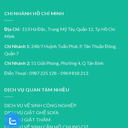
CHI NHÁNH HỒ CHÍ MINH
Địa Chỉ
: 153 Hà Đặc, Trung Mỹ Tây, Quận 12, Tp Hồ Chí
Minh
Chi Nhánh 1:
248/7 Huỳnh Tuấn Phát, P. Tân Thuận Đông,
Quận 7
Chi Nhánh 2:
51 Giải Phóng, Phường 4, Q Tân Bình
Điện Thoại : 0987 225 128 – 0969 818 213
DỊCH VỤ QUAN TÂM NHIỀU
DỊCH VỤ VỆ SINH CÔNG NGHIỆP
DỊCH VỤ GIẶT GHẾ SOFA
DỊCH VỤ GIẶT THẢM
DỊCH VỤ VỆ SINH CĂN HỘ, CHUNG CƯ