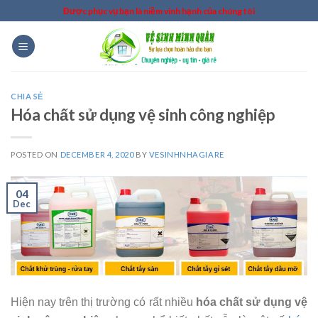
Skip
Được phục vụ bạn là niềm vinh hạnh của chúng tôi
to
content
CHIA SẺ
Hóa chất sử dụng vệ sinh công nghiệp
POSTED ON
DECEMBER 4, 2020
BY
VESINHNHAGIARE
04
Dec
Hiện nay trên thị trường có rất nhiều
hóa chất sử dụng vệ