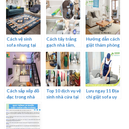
Cách vệ sinh
Cách tẩy trắng
Hướng dẫn cách
sofa nhung tại
gạch nhà tắm,
giặt thảm phòng
nhà
nhà vệ sinh
khách hiệu quả
Cách sắp xếp đồ
Top 10 dịch vụ vệ
Lưu ngay 11 Địa
đạc trong nhà
sinh nhà cửa tại
chỉ giặt sofa uy
nhỏ
hà nội giá rẻ
tín Hà Nội đáng
để bạn lựa chọn