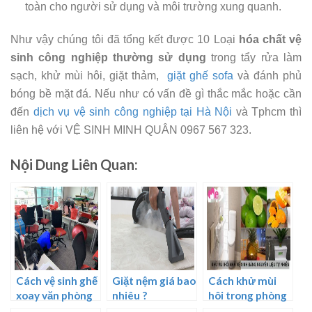
toàn cho người sử dụng và môi trường xung quanh.
Như vậy chúng tôi đã tổng kết được 10 Loại
hóa chất vệ
sinh công nghiệp thường sử dụng
trong tẩy rửa làm
sạch, khử mùi hôi, giặt thảm,
giặt ghế sofa
và đánh phủ
bóng bề mặt đá. Nếu như có vấn đề gì thắc mắc hoặc cần
đến
dịch vụ vệ sinh công nghiệp tại Hà Nội
và Tphcm thì
liên hệ với VỆ SINH MINH QUÂN 0967 567 323.
Nội Dung Liên Quan:
Cách vệ sinh ghế
Giặt nệm giá bao
Cách khử mùi
xoay văn phòng
nhiêu ?
hôi trong phòng