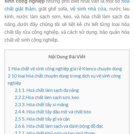
sinh công nghiệp
nhưng phổ biết nhất vẫn là một số
hóa
chất giặt thảm
, giặt ghế sofa,
vệ sinh nhà cửa
, nước lau
kính, nước làm sạch sơn, keo, và hóa chất làm sạch đa
năng..dưới đây chúng tôi sẽ liệt kê chi tiết từng loại hóa
chất tẩy rửa công nghiệp, và cách sử dụng, bảo quản hóa
chất vệ sinh công nghiệp.
Nội Dung Bài Viết
1
Hóa chất vệ sinh công nghiệp giá rẻ Klenco chuyên dùng
2
10 loại hóa chất chuyên dùng trong dịch vụ vệ sinh công
nghiệp
2.1
1. Hoá chất làm sạch đa năng
2.2
2.Hóa chất làm sạch sơn, keo
2.3
3. Hóa chất tẩy xi măng
2.4
4. Hóa chất tẩy dầu mỡ và chất béo
2.5
5. Hóa chất tẩy gỉ và cặn
2.6
6. Hóa chất làm sạch và đánh bóng đồ đạc
2.7
7. Hóa chất khử mùi và tạo mùi thơm