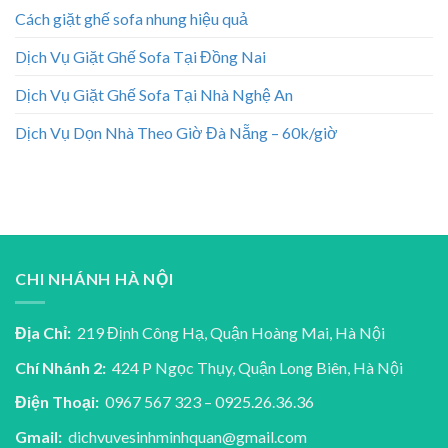
Cách giặt ghế sofa nhung hiệu quả
Dịch Vụ Giặt Ghế Sofa Tại Đồng Nai
Dịch Vụ Giặt Ghế Sofa Tại Nhà Nghệ An
Dịch Vụ Dọn Nhà Theo Giờ Đà Nẵng – 60k/giờ
CHI NHÁNH HÀ NỘI
Địa Chỉ:
219 Định Công Hạ, Quận Hoàng Mai, Hà Nội
Chí Nhánh 2:
424 P Ngọc Thụy, Quận Long Biên, Hà Nội
Điện Thoại:
0967 567 323 – 0925.26.36.36
Gmail:
dichvuvesinhminhquan@gmail.com