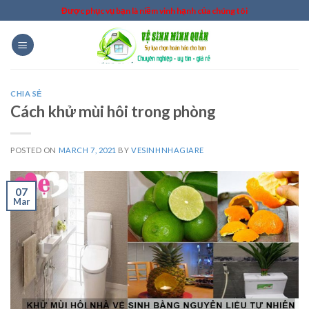
Skip
Được phục vụ bạn là niềm vinh hạnh của chúng tôi
to
content
CHIA SẺ
Cách khử mùi hôi trong phòng
POSTED ON
MARCH 7, 2021
BY
VESINHNHAGIARE
07
Mar