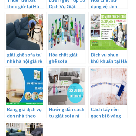
theo giờ tại Hà
Dịch Vụ Giặt
dụng vệ sinh
Nội
Ghế Sofa Tại
công nghiệp
TPHCM Giá Rẻ,
Uy Tín
giặt ghế sofa tại
Hóa chất giặt
Dịch vụ phun
nhà hà nội giá rẻ
ghế sofa
khử khuẩn tại Hà
uy tín
Nội
Bảng giá dịch vụ
Hướng dẫn cách
Cách tẩy nền
dọn nhà theo
tự giặt sofa nỉ
gạch bị ố vàng
giờ tại Hà Nội
tại nhà
mới nhất 2025