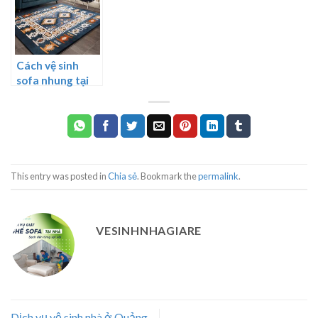
Cách vệ sinh
sofa nhung tại
nhà
This entry was posted in
Chia sẻ
. Bookmark the
permalink
.
VESINHNHAGIARE
Dịch vụ vệ sinh nhà ở Quảng