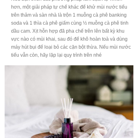
hơn, một giải pháp tự chế khác để khử mùi nước tiểu
trên thảm và sàn nhà là trộn 1 muỗng cà phê banking
soda và 1 thìa cà phê giấm cùng ½ muỗng cà phê tinh
dầu cam. Xịt hỗn hợp đã pha chế trên lên bất kỳ khu
vực nào có mùi khai, sau đó để khô hoàn toà và dùng
máy hút bụi để loại bỏ các cặn bột thừa. Nếu mùi nước
tiểu vẫn còn, hãy lặp lại quy trình trên nhé