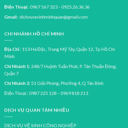
Điện Thoại:
0967 567 323 – 0925.26.36.36
Gmail:
dichvuvesinhminhquan@gmail.com
CHI NHÁNH HỒ CHÍ MINH
Địa Chỉ
: 153 Hà Đặc, Trung Mỹ Tây, Quận 12, Tp Hồ Chí
Minh
Chi Nhánh 1:
248/7 Huỳnh Tuấn Phát, P. Tân Thuận Đông,
Quận 7
Chi Nhánh 2:
51 Giải Phóng, Phường 4, Q Tân Bình
Điện Thoại : 0987 225 128 – 0969 818 213
DỊCH VỤ QUAN TÂM NHIỀU
DỊCH VỤ VỆ SINH CÔNG NGHIỆP