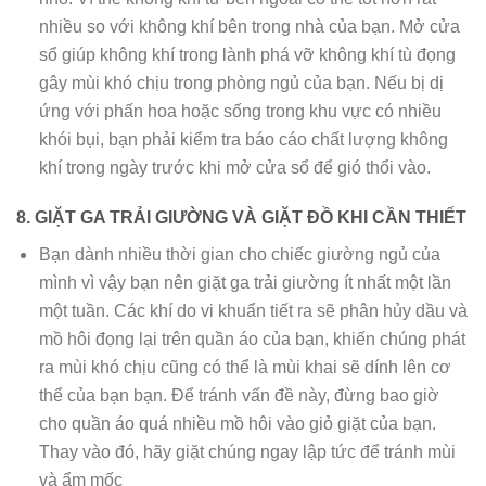
nhiều so với không khí bên trong nhà của bạn. Mở cửa
sổ giúp không khí trong lành phá vỡ không khí tù đọng
gây mùi khó chịu trong phòng ngủ của bạn. Nếu bị dị
ứng với phấn hoa hoặc sống trong khu vực có nhiều
khói bụi, bạn phải kiểm tra báo cáo chất lượng không
khí trong ngày trước khi mở cửa sổ để gió thổi vào.
8. GIẶT GA TRẢI GIƯỜNG VÀ GIẶT ĐỒ KHI CẦN THIẾT
Bạn dành nhiều thời gian cho chiếc giường ngủ của
mình vì vậy bạn nên giặt ga trải giường ít nhất một lần
một tuần. Các khí do vi khuẩn tiết ra sẽ phân hủy dầu và
mồ hôi đọng lại trên quần áo của bạn, khiến chúng phát
ra mùi khó chịu cũng có thể là mùi khai sẽ dính lên cơ
thể của bạn bạn. Để tránh vấn đề này, đừng bao giờ
cho quần áo quá nhiều mồ hôi vào giỏ giặt của bạn.
Thay vào đó, hãy giặt chúng ngay lập tức để tránh mùi
và ẩm mốc