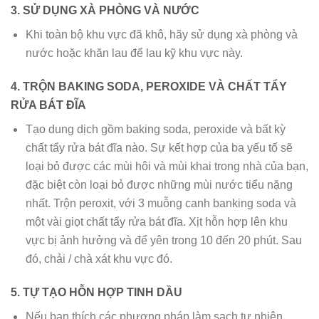
3. SỬ DỤNG XÀ PHÒNG VÀ NƯỚC
Khi toàn bộ khu vực đã khô, hãy sử dụng xà phòng và
nước hoặc khăn lau để lau kỹ khu vực này.
4. TRỘN BAKING SODA, PEROXIDE VÀ CHẤT TẨY
RỬA BÁT ĐĨA
Tạo dung dịch gồm baking soda, peroxide và bất kỳ
chất tẩy rửa bát đĩa nào. Sự kết hợp của ba yếu tố sẽ
loại bỏ được các mùi hôi và mùi khai trong nhà của bạn,
đặc biệt còn loại bỏ được những mùi nước tiểu nặng
nhất. Trộn peroxit, với 3 muỗng canh banking soda và
một vài giọt chất tẩy rửa bát đĩa. Xịt hỗn hợp lên khu
vực bị ảnh hưởng và để yên trong 10 đến 20 phút. Sau
đó, chải / chà xát khu vực đó.
5. TỰ TẠO HỖN HỢP TINH DẦU
Nếu bạn thích các phương pháp làm sạch tự nhiên