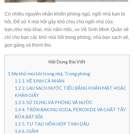
Có nhiều nguyên nhân khiến phòng ngủ, ngôi nhà bạn bị
hôi, Để sử lí mùi hôi gây khó chịu cho ngôi nhà của
bạn,như mùi khai, mùi nấm mốc..vv Vệ Sinh Minh Quân sẽ
chỉ cho bạn các khử mùi hôi trong phòng, nhà bạn sạch sẽ,
gọn gàng và thơm tho.
Nội Dung Bài Viết
1
Mẹ khử mùi hôi trong nhà, Trong phòng
1.1
1. VỆ SINH CÁ NHÂN
1.2
2. LAU SẠCH NƯỚC TIỂU BẰNG KHĂN MẶT HOẶC
KHĂN GIẤY
1.3
3. SỬ DỤNG XÀ PHÒNG VÀ NƯỚC
1.4
4. TRỘN BAKING SODA, PEROXIDE VÀ CHẤT TẨY
RỬA BÁT ĐĨA
1.5
5. TỰ TẠO HỖN HỢP TINH DẦU
1.6
6. GIẤM