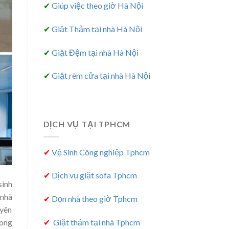
✔
Giúp việc theo giờ Hà Nội
✔
Giặt Thảm tại nhà Hà Nội
✔
Giặt Đệm tại nhà Hà Nội
✔
Giặt rèm cửa tại nhà Hà Nội
DỊCH VỤ TẠI TPHCM
✔
Vệ Sinh Công nghiệp Tphcm
✔
Dịch vụ giặt sofa Tphcm
sinh
 nhà
✔
Dọn nhà theo giờ Tphcm
uyên
rong
✔
Giặt thảm tại nhà Tphcm