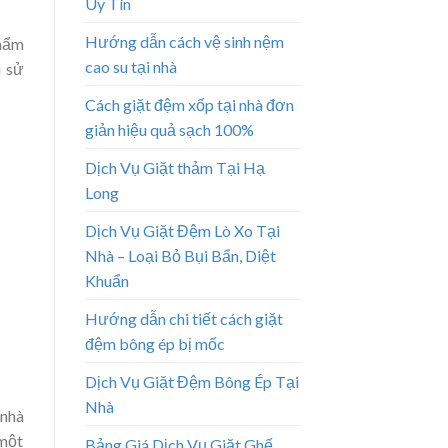
Uy Tín
Hướng dẫn cách vệ sinh nệm
thẩm
cao su tại nhà
i sử
Cách giặt đệm xốp tại nhà đơn
giản hiệu quả sạch 100%
Dịch Vụ Giặt thảm Tại Hạ
Long
Dịch Vụ Giặt Đệm Lò Xo Tại
Nhà – Loại Bỏ Bụi Bẩn, Diệt
Khuẩn
Hướng dẫn chi tiết cách giặt
đệm bông ép bị mốc
Dịch Vụ Giặt Đệm Bông Ép Tại
Nhà
 nhà
 một
Bảng Giá Dịch Vụ Giặt Ghế