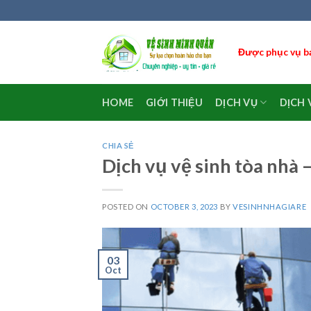
Skip
to
content
Được phục vụ bạ
HOME
GIỚI THIỆU
DỊCH VỤ
DỊCH 
CHIA SẺ
Dịch vụ vệ sinh tòa nhà 
POSTED ON
OCTOBER 3, 2023
BY
VESINHNHAGIARE
03
Oct