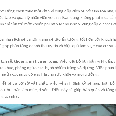
ức:
Bằng cách thuê một đơn vị cung cấp dịch vụ vệ sinh tòa nhà,
đào tạo và quản lý nhân viên vệ sinh. Bạn cũng không phải mua sắ
 Bạn chỉ cần trả một khoản phí hợp lý cho đơn vị cung cấp dịch vụ v
a nhà sạch sẽ và gọn gàng sẽ tạo ấn tượng tốt hơn với khách h
ể góp phần tăng doanh thu, uy tín và hiệu quả làm việc của cơ sở 
sạch sẽ, thoáng mát và an toàn:
Việc loại bỏ bụi bẩn, vi khuẩn, v
sức khỏe, phòng ngừa các bệnh nhiễm trùng và dị ứng. Việc phun
n ngừa các nguy cơ gây hại cho sức khỏe và môi trường .
iết bị và cơ sở vật chất:
Việc vệ sinh định kỳ sẽ giúp loại bỏ
như bụi bẩn, ẩm mốc, rỉ sét… Điều này sẽ giúp bảo quản và tăng 
ng tòa nhà .