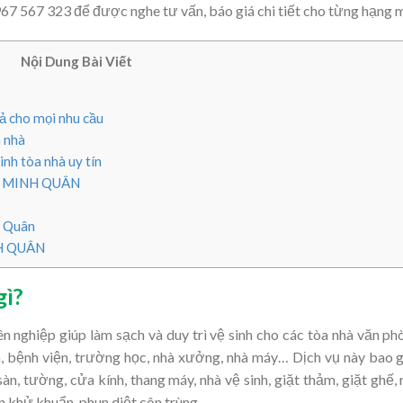
 0967 567 323 để được nghe tư vấn, báo giá chi tiết cho từng hạng
Nội Dung Bài Viết
uả cho mọi nhu cầu
a nhà
inh tòa nhà uy tín
p – MINH QUÂN
h Quân
H QUÂN
gì?
ên nghiệp giúp làm sạch và duy trì vệ sinh cho các tòa nhà văn ph
n, bệnh viện, trường học, nhà xưởng, nhà máy… Dịch vụ này bao
àn, tường, cửa kính, thang máy, nhà vệ sinh, giặt thảm, giặt ghế,
un khử khuẩn, phun diệt côn trùng…