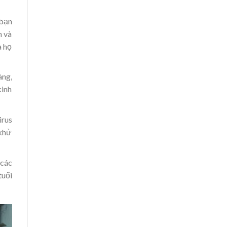
 bạn
m và
à họ
àng,
kinh
irus
 khử
 các
tuổi