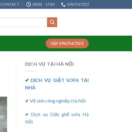
CONTACT
08:00 - 17:00
0967567323
GỌI 0967567323
DỊCH VỤ TẠI HÀ NỘI
✔
DỊCH VỤ GIẶT SOFA TẠI
NHÀ
✔
Vệ sinh công nghiệp Hà Nội
✔
Dịch vụ Giặt ghế sofa Hà
Nội