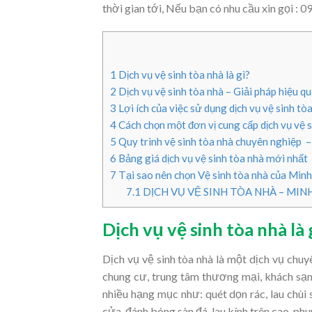
thời gian tới, Nếu bạn có nhu cầu xin gọi :
1
Dịch vụ vệ sinh tòa nhà là gì?
2
Dịch vụ vệ sinh tòa nhà – Giải pháp hiệu q
3
Lợi ích của việc sử dụng dịch vụ vệ sinh tò
4
Cách chọn một đơn vị cung cấp dịch vụ vệ s
5
Quy trình vệ sinh tòa nhà chuyên nghiệ
6
Bảng giá dịch vụ vệ sinh tòa nhà mới nhất
7
Tại sao nên chọn Vệ sinh tòa nhà của Min
7.1
DỊCH VỤ VỆ SINH TÒA NHÀ – MIN
Dịch vụ vệ sinh tòa nhà là 
Dịch vụ vệ sinh tòa nhà là một dịch vụ chuy
chung cư, trung tâm thương mại, khách sạ
nhiều hạng mục như: quét dọn rác, lau chùi s
cửa, đánh bóng sàn đá, lau kính trên cao, ph