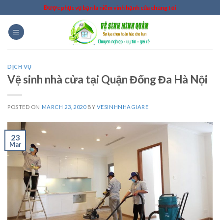
Skip
Được phục vụ bạn là niềm vinh hạnh của chúng tôi
to
content
DỊCH VỤ
Vệ sinh nhà cửa tại Quận Đống Đa Hà Nội
POSTED ON
MARCH 23, 2020
BY
VESINHNHAGIARE
23
Mar