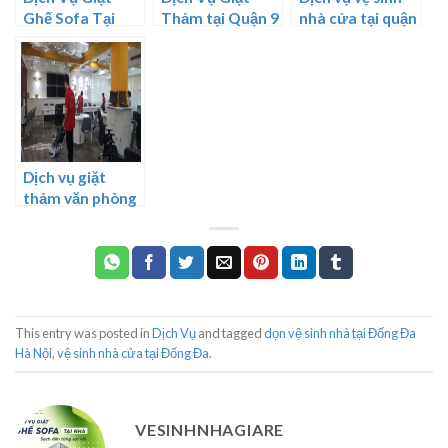
Ghế Sofa Tại
Thảm tại Quận 9
nhà cửa tại quận
Quận 1 TPHCM
TPHCM
7 tphcm
Dịch vụ giặt
thảm văn phòng
Tphcm sạch
nhất hiện nay
This entry was posted in
Dịch Vụ
and tagged
dọn vệ sinh nhà tại Đống Đa
Hà Nội
,
vệ sinh nhà cửa tại Đống Đa
.
VESINHNHAGIARE