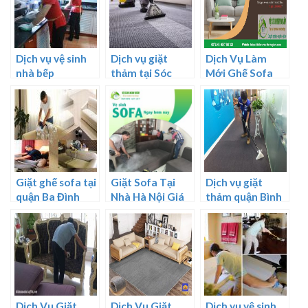
Dịch vụ vệ sinh
Dịch vụ giặt
Dịch Vụ Làm
nhà bếp
thảm tại Sóc
Mới Ghế Sofa
Sơn
Chuyên Nghiệp,
Uy Tín
Giặt ghế sofa tại
Giặt Sofa Tại
Dịch vụ giặt
quận Ba Đình
Nhà Hà Nội Giá
thảm quận Bình
Rẻ – Phục Vụ
Tân
24/7, Có Mặt
Sau 30 Phút Gọi
Dịch Vụ Giặt
Dịch Vụ Giặt
Dịch vụ vệ sinh