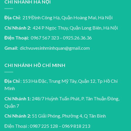
CHI NHÁNH HÀ NỘI
Địa Chỉ:
219 Định Công Hạ, Quận Hoàng Mai, Hà Nội
Chí Nhánh 2:
424 P Ngọc Thụy, Quận Long Biên, Hà Nội
Điện Thoại:
0967 567 323 – 0925.26.36.36
Gmail:
dichvuvesinhminhquan@gmail.com
CHI NHÁNH HỒ CHÍ MINH
Địa Chỉ
: 153 Hà Đặc, Trung Mỹ Tây, Quận 12, Tp Hồ Chí
Minh
Chi Nhánh 1:
248/7 Huỳnh Tuấn Phát, P. Tân Thuận Đông,
Quận 7
Chi Nhánh 2:
51 Giải Phóng, Phường 4, Q Tân Bình
Điện Thoại : 0987 225 128 – 0969 818 213