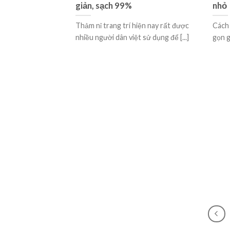
giản, sạch 99%
nhỏ
Thảm nỉ trang trí hiện nay rất được
Cách
nhiều người dân việt sử dụng để [...]
gọn g