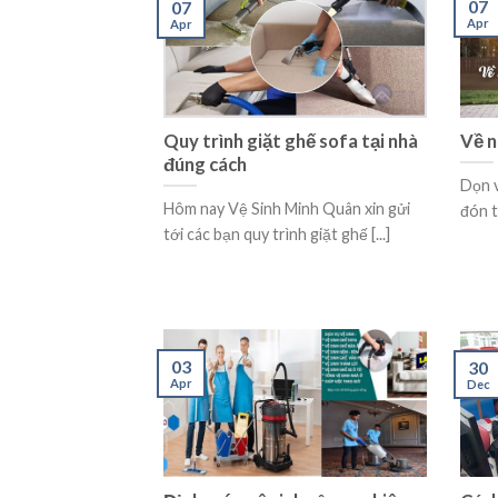
07
07
Apr
Apr
Quy trình giặt ghế sofa tại nhà
Về n
đúng cách
Dọn v
Hôm nay Vệ Sinh Minh Quân xin gửi
đón t
tới các bạn quy trình giặt ghế [...]
03
30
Apr
Dec