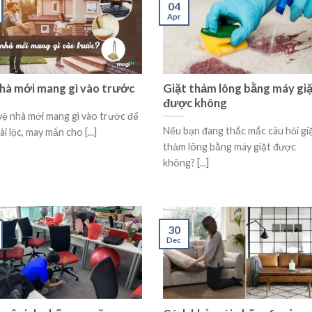
04
Apr
hà mới mang gì vào trước
Giặt thảm lông bằng máy gi
được không
ệ nhà mới mang gì vào trước để
Nếu bạn đang thắc mắc câu hỏi gi
ài lộc, may mắn cho [...]
thảm lông bằng máy giặt được
không? [...]
30
Dec