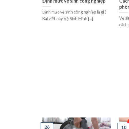
Định mức vệ sinh công nghiệp
Cách
phò
Định mức vệ sinh công nghiệp là gì ?
Vệ s
Bài viết này Vệ Sinh Minh [...]
cách 
26
10