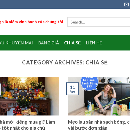
n là niềm vinh hạnh của chúng tôi
VỤ KHUYẾN MẠI
BẢNG GIÁ
CHIA SẺ
LIÊN HỆ
CATEGORY ARCHIVES:
CHIA SẺ
11
Apr
hà mới kiêng mua gì? Làm
Mẹo lau sàn nhà sạch bóng, c
ể tốt nhất cho gia chủ
vài bước đơn giản