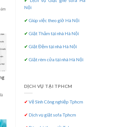
✔
Dịch vụ Giặt ghế sofa Hà
Nội
 bám
✔
Giúp việc theo giờ Hà Nội
✔
Giặt Thảm tại nhà Hà Nội
✔
Giặt Đệm tại nhà Hà Nội
✔
Giặt rèm cửa tại nhà Hà Nội
òng
DỊCH VỤ TẠI TPHCM
Hà
✔
Vệ Sinh Công nghiệp Tphcm
✔
Dịch vụ giặt sofa Tphcm