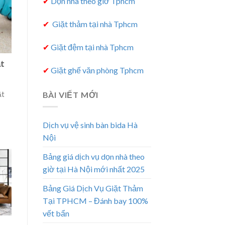
✔
Dọn nhà theo giờ Tphcm
✔
Giặt thảm tại nhà Tphcm
✔
Giặt đệm tại nhà Tphcm
ặt
✔
Giặt ghế văn phòng Tphcm
ặt
BÀI VIẾT MỚI
Dịch vụ vệ sinh bàn bida Hà
Nội
Bảng giá dịch vụ dọn nhà theo
giờ tại Hà Nội mới nhất 2025
Bảng Giá Dịch Vụ Giặt Thảm
Tại TPHCM – Đánh bay 100%
vết bẩn