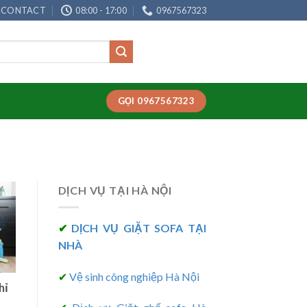
CONTACT
08:00 - 17:00
0967567323
GỌI 0967567323
DỊCH VỤ TẠI HÀ NỘI
✔
DỊCH VỤ GIẶT SOFA TẠI
NHÀ
✔
Vệ sinh công nghiệp Hà Nội
hỉ