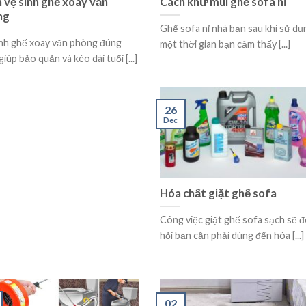
 vệ sinh ghế xoay văn
Cách khử mùi ghế sofa nỉ
ng
Ghế sofa nỉ nhà bạn sau khi sử dụ
inh ghế xoay văn phòng đúng
một thời gian bạn cảm thấy [...]
giúp bảo quản và kéo dài tuổi [...]
26
Dec
Hóa chất giặt ghế sofa
Công việc giặt ghế sofa sạch sẽ đ
hỏi bạn cần phải dùng đến hóa [...]
02