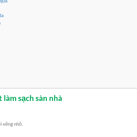
 quả
da
m
t làm sạch sàn nhà
i xẻng nhỏ.