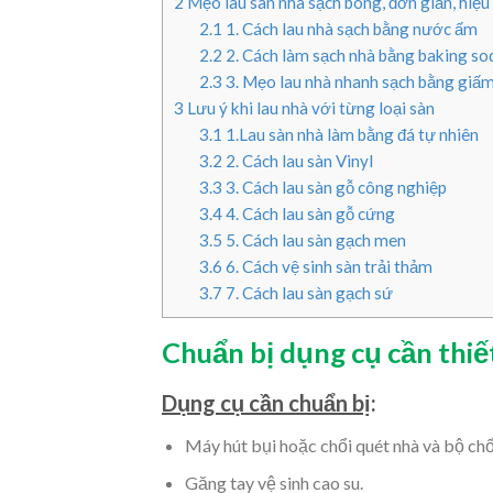
2
Mẹo lau sàn nhà sạch bóng, đơn giản, hiệu
2.1
1. Cách lau nhà sạch bằng nước ấm
2.2
2. Cách làm sạch nhà bằng baking so
2.3
3. Mẹo lau nhà nhanh sạch bằng giấ
3
Lưu ý khi lau nhà với từng loại sàn
3.1
1.Lau sàn nhà làm bằng đá tự nhiên
3.2
2. Cách lau sàn Vinyl
3.3
3. Cách lau sàn gỗ công nghiệp
3.4
4. Cách lau sàn gỗ cứng
3.5
5. Cách lau sàn gạch men
3.6
6. Cách vệ sinh sàn trải thảm
3.7
7. Cách lau sàn gạch sứ
Chuẩn bị dụng cụ cần thiế
Dụng cụ cần chuẩn bị
:
Máy hút bụi hoặc chổi quét nhà và bộ chổ
Găng tay vệ sinh cao su.