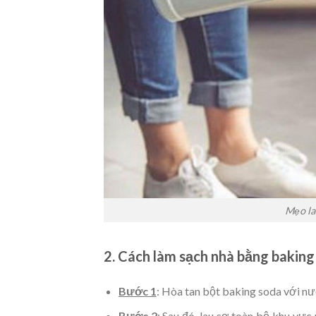
Mẹo la
2. Cách làm sạch nhà bằng baking
Bước 1
: Hòa tan bột baking soda với n
Bước 2
: Sau đó, lau sơ toàn bộ khu vự