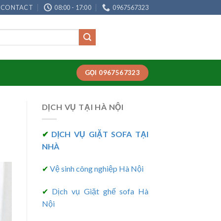
CONTACT
08:00 - 17:00
0967567323
GỌI 0967567323
DỊCH VỤ TẠI HÀ NỘI
✔
DỊCH VỤ GIẶT SOFA TẠI
NHÀ
✔
Vệ sinh công nghiệp Hà Nội
✔
Dịch vụ Giặt ghế sofa Hà
Nội