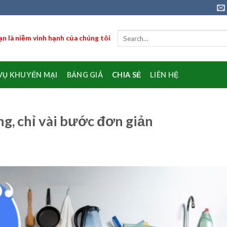
n là niềm vinh hạnh của chúng tôi
VỤ KHUYẾN MẠI
BẢNG GIÁ
CHIA SẺ
LIÊN HỆ
ng, chỉ vài bước đơn giản