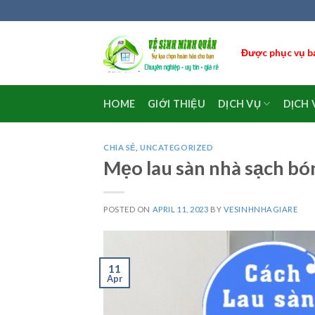
Skip
to
content
Được phục vụ bạ
HOME
GIỚI THIỆU
DỊCH VỤ
DỊCH 
CHIA SẺ
,
UNCATEGORIZED
Mẹo lau sàn nhà sạch bó
POSTED ON
APRIL 11, 2023
BY
VESINHNHAGIARE
11
Apr