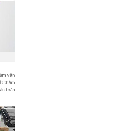
hảm văn
iặt thảm
oàn toàn