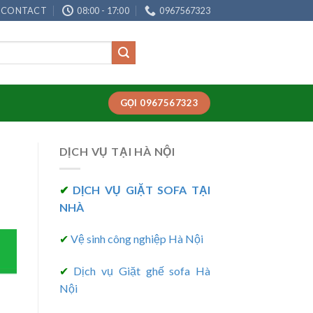
CONTACT
08:00 - 17:00
0967567323
GỌI 0967567323
DỊCH VỤ TẠI HÀ NỘI
✔
DỊCH VỤ GIẶT SOFA TẠI
NHÀ
✔
Vệ sinh công nghiệp Hà Nội
✔
Dịch vụ Giặt ghế sofa Hà
Nội