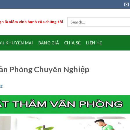
n là niềm vinh hạnh của chúng tôi
VỤ KHUYẾN MẠI
BẢNG GIÁ
CHIA SẺ
LIÊN HỆ
Văn Phòng Chuyên Nghiệp
RE