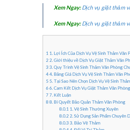
Xem Ngay:
Dịch vụ giặt thảm 
Xem Ngay:
Dịch vụ giặt thảm
1
1. Lợi Ích Của Dịch Vụ Vệ Sinh Thảm Văn
2
2. Giới thiệu về Dịch Vụ Giặt Thảm Văn 
3
3. Quy Trình Vệ Sinh Thảm Văn Phòng Ch
4
4. Bảng Giá Dịch Vụ Vệ Sinh Thảm Văn P
5
5. Tại Sao Nên Chọn Dịch Vụ Vệ Sinh Thả
6
6. Cam Kết Dịch Vụ Giặt Thảm Văn Phòng
7
7. Kết Luận
8
8. Bí Quyết Bảo Quản Thảm Văn Phòng
8.0.1
1. Vệ Sinh Thường Xuyên
8.0.2
2. Sử Dụng Sản Phẩm Chuyên 
8.0.3
3. Bảo Vệ Thảm
8.0.4
4. Đổi Vị Trí Thảm