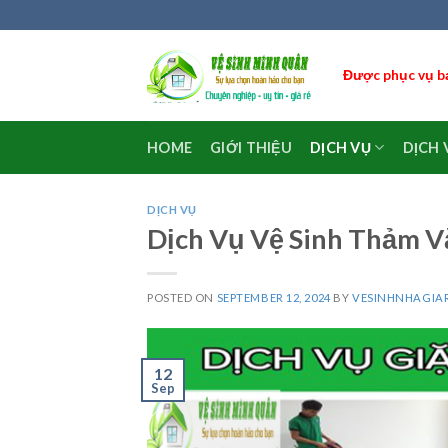
Skip
to
content
Được phục vụ bạ
HOME
GIỚI THIỆU
DỊCH VỤ
DỊCH 
DỊCH VỤ
Dịch Vụ Vệ Sinh Thảm 
POSTED ON
SEPTEMBER 12, 2024
BY
VESINHNHAGIA
12
Sep