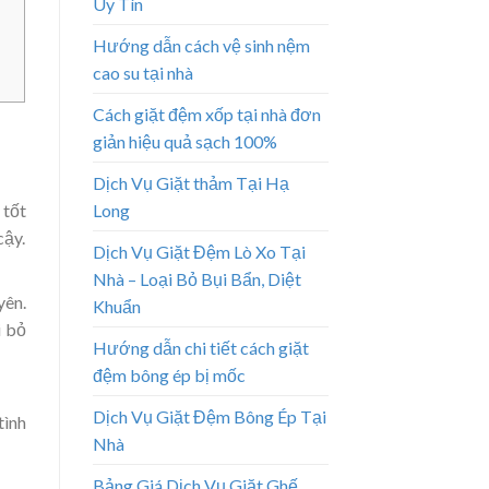
Uy Tín
Hướng dẫn cách vệ sinh nệm
cao su tại nhà
Cách giặt đệm xốp tại nhà đơn
giản hiệu quả sạch 100%
Dịch Vụ Giặt thảm Tại Hạ
 tốt
Long
cậy.
Dịch Vụ Giặt Đệm Lò Xo Tại
Nhà – Loại Bỏ Bụi Bẩn, Diệt
yên.
Khuẩn
i bỏ
Hướng dẫn chi tiết cách giặt
đệm bông ép bị mốc
Dịch Vụ Giặt Đệm Bông Ép Tại
tình
Nhà
Bảng Giá Dịch Vụ Giặt Ghế