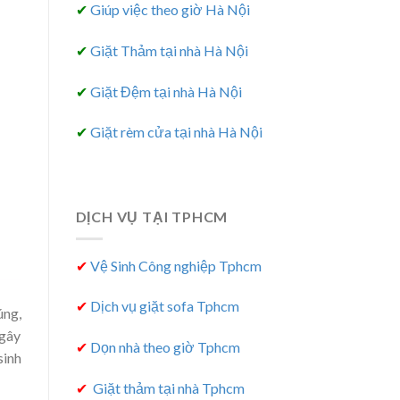
✔
Giúp việc theo giờ Hà Nội
✔
Giặt Thảm tại nhà Hà Nội
✔
Giặt Đệm tại nhà Hà Nội
✔
Giặt rèm cửa tại nhà Hà Nội
DỊCH VỤ TẠI TPHCM
✔
Vệ Sinh Công nghiệp Tphcm
✔
Dịch vụ giặt sofa Tphcm
úng,
 gây
✔
Dọn nhà theo giờ Tphcm
sinh
✔
Giặt thảm tại nhà Tphcm