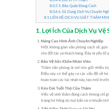
8.0.5
5. Bảo Quản Đúng Cách
8.0.6
6. Sử Dụng Dịch Vụ Chuyên Ng
8.1
LIÊN HỆ DỊCH VỤ GIẶT THẢM MI
1. Lợi Ích Của Dịch Vụ V
Nâng Cao Hình Ảnh Chuyên Nghiệp
Một không gian văn phòng sạch sẽ, gọn 
cho đối tác và khách hàng. Đây là yếu tố 
Bảo Vệ Sức Khỏe Nhân Viên
Thảm văn phòng là nơi lưu giữ nhiều b
Điều này có thể gây ra các vấn đề về hô 
hoàn toàn các tác nhân này, tạo môi trườ
Kéo Dài Tuổi Thọ Của Thảm
Việc vệ sinh thảm đúng cách không chỉ g
trạng hư hỏng do bụi bẩn và vi khuẩn tích
Tiết Kiệm Thời Gian và Chi Phí